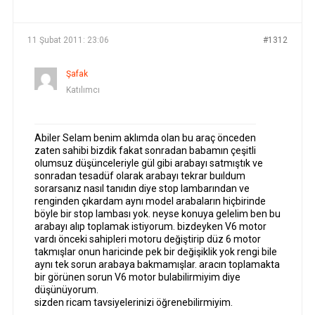
YAZILAR
YAZAR
11 Şubat 2011: 23:06
#1312
Şafak
Katılımcı
Abiler Selam benim aklımda olan bu araç önceden
zaten sahibi bizdik fakat sonradan babamın çeşitli
olumsuz düşünceleriyle gül gibi arabayı satmıştık ve
sonradan tesadüf olarak arabayı tekrar buıldum
sorarsanız nasıl tanıdın diye stop lambarından ve
renginden çıkardam aynı model arabaların hiçbirinde
böyle bir stop lambası yok. neyse konuya gelelim ben bu
arabayı alıp toplamak istiyorum. bizdeyken V6 motor
vardı önceki sahipleri motoru değiştirip düz 6 motor
takmışlar onun haricinde pek bir değişiklik yok rengi bile
aynı tek sorun arabaya bakmamışlar. aracın toplamakta
bir görünen sorun V6 motor bulabilirmiyim diye
düşünüyorum.
sizden ricam tavsiyelerinizi öğrenebilirmiyim.