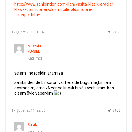
http://www.sahibinden.com/ilan/vasita-klasik-araclar-
klasik-otomobiller-oldsmobile-oldsmobile-
omega/detay
17 Şubat 2011: 10:46
#16905
Mustafa
YÜKSEL
Katılımcı
selam , hoşgeldin aramıza
sahibinden de bir sorun var heralde bugün hiçbir ilanı
açamadım, ama v6 yerine küçük bi v8 koyabilirsin. ben
olsam öyle yapardım
17 Şubat 2011: 22:06
#16906
Şafak
Katılımcı