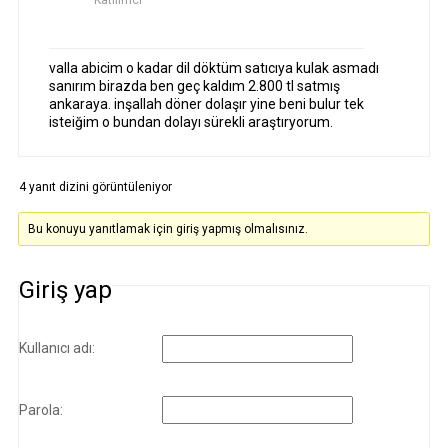
Katılımcı
valla abicim o kadar dil döktüm satıcıya kulak asmadı
sanırım birazda ben geç kaldım 2.800 tl satmış
ankaraya. inşallah döner dolaşır yine beni bulur tek
isteiğim o bundan dolayı sürekli araştıryorum.
4 yanıt dizini görüntüleniyor
Bu konuyu yanıtlamak için giriş yapmış olmalısınız.
Giriş yap
Kullanıcı adı:
Parola: