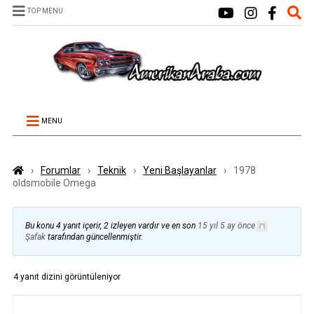
TOP MENU
MENU
›
Forumlar
›
Teknik
›
Yeni Başlayanlar
›
1978
oldsmobile Omega
Bu konu 4 yanıt içerir, 2 izleyen vardır ve en son
15 yıl 5 ay önce
Şafak
tarafından güncellenmiştir.
4 yanıt dizini görüntüleniyor