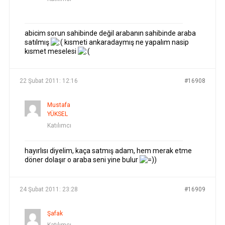
abicim sorun sahibinde değil arabanın sahibinde araba
satılmış
kısmeti ankaradaymış ne yapalım nasip
kısmet meselesi
22 Şubat 2011: 12:16
#16908
Mustafa
YÜKSEL
Katılımcı
hayırlısı diyelim, kaça satmış adam, hem merak etme
döner dolaşır o araba seni yine bulur
)
24 Şubat 2011: 23:28
#16909
Şafak