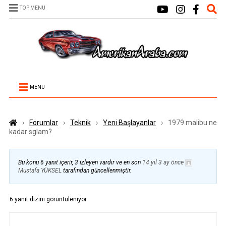
TOP MENU
MENU
›
Forumlar
›
Teknik
›
Yeni Başlayanlar
›
1979 malibu ne
kadar sglam?
Bu konu 6 yanıt içerir, 3 izleyen vardır ve en son
14 yıl 3 ay önce
Mustafa YÜKSEL
tarafından güncellenmiştir.
6 yanıt dizini görüntüleniyor