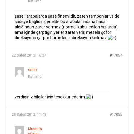
Katılımcı
şaseli arabalarda şase önemlidir, zaten tamponlar vs de
şaseye bağlıdır. genelde bu arabalar insana hasar
aldığından zarar vermez (normal kabul edilen hızlarda),
ama içinde çarptığın yerler zarar verir, mesela şoför
direksiyona çarpar burun kırılır direksiyon kırılmaz
22 Şubat 2012: 16:27
#17054
ermn
Katılımcı
verdiginiz bilgiler icin tesekkur ederim.
23 Şubat 2012: 11:43
#17055
Mustafa