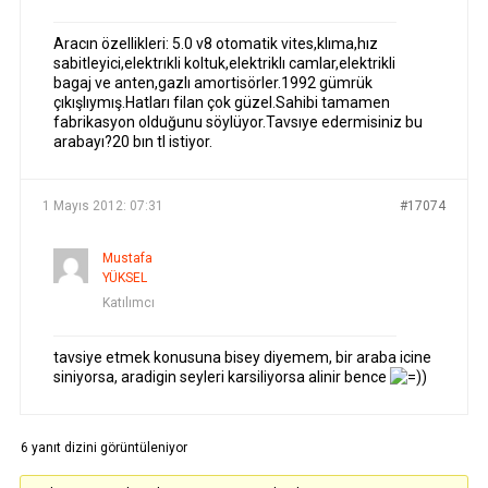
Aracın özellikleri: 5.0 v8 otomatik vites,klıma,hız
sabitleyici,elektrıkli koltuk,elektriklı camlar,elektrikli
bagaj ve anten,gazlı amortisörler.1992 gümrük
çıkışlıymış.Hatları filan çok güzel.Sahibi tamamen
fabrikasyon olduğunu söylüyor.Tavsıye edermisiniz bu
arabayı?20 bın tl istiyor.
1 Mayıs 2012: 07:31
#17074
Mustafa
YÜKSEL
Katılımcı
tavsiye etmek konusuna bisey diyemem, bir araba icine
siniyorsa, aradigin seyleri karsiliyorsa alinir bence
)
6 yanıt dizini görüntüleniyor