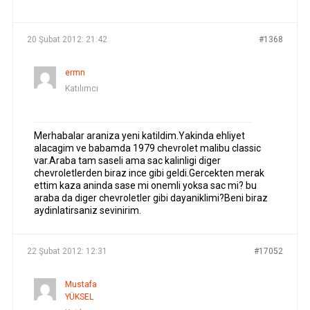
YAZILAR
YAZAR
20 Şubat 2012: 21:42
#1368
ermn
Katılımcı
Merhabalar araniza yeni katildim.Yakinda ehliyet
alacagim ve babamda 1979 chevrolet malibu classic
var.Araba tam saseli ama sac kalinligi diger
chevroletlerden biraz ince gibi geldi.Gercekten merak
ettim kaza aninda sase mi onemli yoksa sac mi? bu
araba da diger chevroletler gibi dayaniklimi?Beni biraz
aydinlatirsaniz sevinirim.
22 Şubat 2012: 12:31
#17052
Mustafa
YÜKSEL