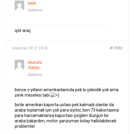
kadir
Katılımcı
işte araç
4 Haziran 2012: 18:36
#17093
Mustafa
YÜKSEL
Katılımcı
bence o yılların amerikanlarında pek bi çekicilik yok ama
zevk meselesi tabi
birde amerikan kaporta ustası pek kalmadı olanlar da
araba toplamak için çok para isyitor, ben 73 kabortasına
para harcamaktansa kaportası çizgileri düzgün bir
araba bakardım, motor şanzuman kolay hallolabilecek
problemler