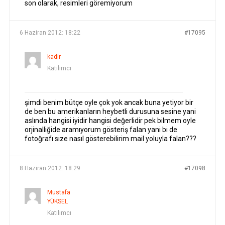
son olarak, resimleri göremiyorum
6 Haziran 2012: 18:22
#17095
kadir
Katılımcı
şimdi benim bütçe oyle çok yok ancak buna yetiyor bir
de ben bu amerikanların heybetli durusuna sesine yani
aslında hangisi iyidir hangisi değerlidir pek bilmem oyle
orjinalliğide aramıyorum gösteriş falan yani bi de
fotoğrafı size nasıl gösterebilirim mail yoluyla falan???
8 Haziran 2012: 18:29
#17098
Mustafa
YÜKSEL
Katılımcı