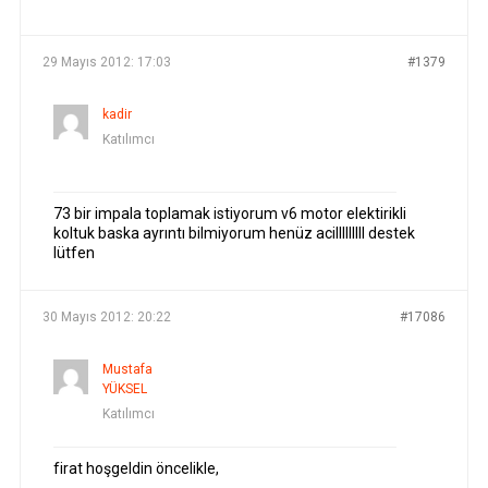
YAZILAR
YAZAR
29 Mayıs 2012: 17:03
#1379
kadir
Katılımcı
73 bir impala toplamak istiyorum v6 motor elektirikli
koltuk baska ayrıntı bilmiyorum henüz acilllllllll destek
lütfen
30 Mayıs 2012: 20:22
#17086
Mustafa
YÜKSEL
Katılımcı
firat hoşgeldin öncelikle,