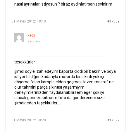
nasıl ayrıntılar istiyosun ? biraz aydınlatırsan sevinirim
31 Mayıs 2012: 18:10
#17089
kadir
Katılımcı
tesekkürler..
şimdi soyle izah edeyim kaporta ciddi bir bakım ve boya
istiyor bildiğim kadarıyla motorda bir sıkıntı yok içi
döşeme falan komple elden geçmesi lazım masraf ne
olur tahmini parça sıkıntısı yaşarmıyım
deneyimlerinizden faydalanabilirsem eğer çok iyi
olacak gönderebilirsem foto da gönderecem size
şimdideden teşekkürler…
31 Mayıs 2012: 18:20
#17092