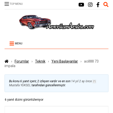
TOP MENU
MENU
›
Forumlar
›
Teknik
›
Yeni Başlayanlar
›
acilllllll 73
impala
Bu konu 6 yanıt içerir, 2 izleyen vardır ve en son
14 yıl 2 ay önce
Mustafa YÜKSEL
tarafından güncellenmiştir.
6 yanıt dizini görüntüleniyor