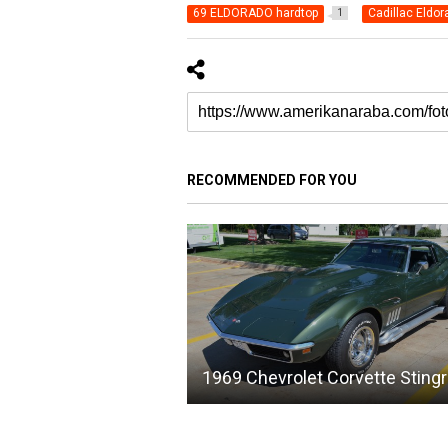
69 ELDORADO hardtop
Cadillac Eldor
1
RECOMMENDED FOR YOU
1969 Chevrolet Corvette Sting