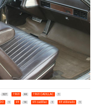
1969
1969 CADILLAC
327
44
1
ADO
69
69 cadillac
69 eldorado
1
14
1
1