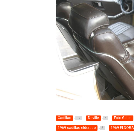
Cadillac
Deville
Foto Galeri
12
3
1969 cadillac eldorado
1969 ELDOR
2