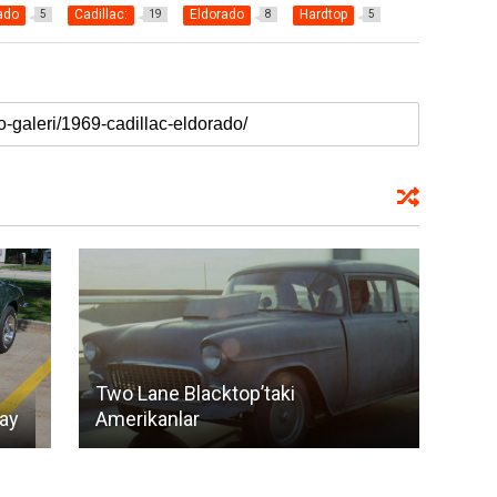
ado
Cadillac:
Eldorado
Hardtop
5
19
8
5
Two Lane Blacktop’taki
ray
Amerikanlar