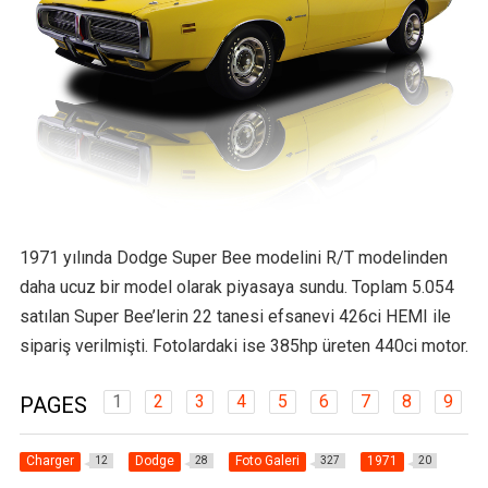
1971 yılında Dodge Super Bee modelini R/T modelinden
daha ucuz bir model olarak piyasaya sundu. Toplam 5.054
satılan Super Bee’lerin 22 tanesi efsanevi 426ci HEMI ile
sipariş verilmişti. Fotolardaki ise 385hp üreten 440ci motor.
1
2
3
4
5
6
7
8
9
PAGES
Charger
Dodge
Foto Galeri
1971
12
28
327
20