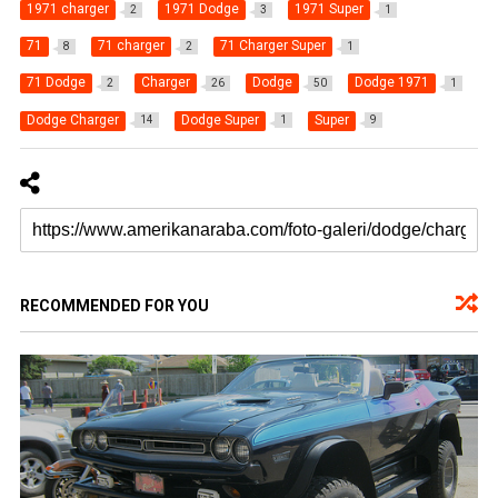
1971 charger
1971 Dodge
1971 Super
2
3
1
71
71 charger
71 Charger Super
8
2
1
71 Dodge
Charger
Dodge
Dodge 1971
2
26
50
1
Dodge Charger
Dodge Super
Super
14
1
9
RECOMMENDED FOR YOU