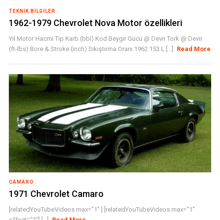
TEKNIK BILGILER
1962-1979 Chevrolet Nova Motor özellikleri
Yıl Motor Hacmi Tip Karb (bbl) Kod Beygir Gücü @ Devir Tork @ Devir
(ft-lbs) Bore & Stroke (inch) Sıkıştırma Oranı 1962 153 L [...]
Read More
CAMARO
1971 Chevrolet Camaro
[relatedYouTubeVideos max="1" ] [relatedYouTubeVideos max="1"
offset="2"] [...]
Read More