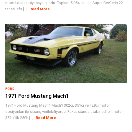
model olarak piyasaya sundu. Toplam 5.054 satılan Super Bee'lerin 22
tanesi efs [...]
Read More
FORD
1971 Ford Mustang Mach1
1971 Ford Mustang Mach1 Mach1 302ci, 351ci ve 429ci motor
opsiyonları ile sipariş verilebiliyordu. Fakat standart tabir edilen motor
351ci'lik 250h [...]
Read More