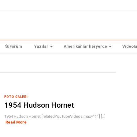
Forum
Yazılar
Amerikanlar heryerde
Videola
FOTO GALERI
1954 Hudson Hornet
1954 Hudson Hornet [relatedYouTubeVideos max="1" ] [...]
Read More