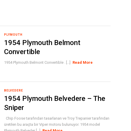
PLYMOUTH
1954 Plymouth Belmont
Convertible
1954 Plymouth Belmont Convertible . [...]
Read More
BELVEDERE
1954 Plymouth Belvedere – The
Sniper
Chip Foose tarafından tasarlanan ve Troy Trepanier tarafından
üretilen bu araçta bir Viper motoru bulunuyor. 1954 model
Plymouth Belveder [...]
Read More