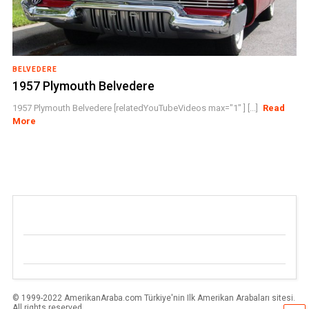
BELVEDERE
1957 Plymouth Belvedere
1957 Plymouth Belvedere [relatedYouTubeVideos max="1" ] [...]
Read
More
© 1999-2022 AmerikanAraba.com Türkiye'nin Ilk Amerikan Arabaları sitesi.
All rights reserved.