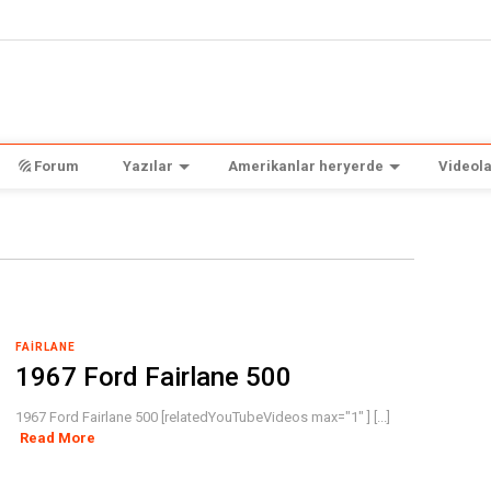
Forum
Yazılar
Amerikanlar heryerde
Videola
FAIRLANE
1967 Ford Fairlane 500
1967 Ford Fairlane 500 [relatedYouTubeVideos max="1" ] [...]
Read More