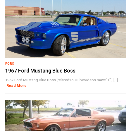
FORD
1967 Ford Mustang Blue Boss
1967 Ford Mustang Blue Boss [relatedYouTubeVideos max="1" ] [...]
Read More