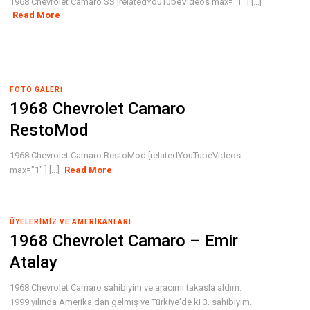
1968 Chevrolet Camaro SS [relatedYouTubeVideos max="1" ] [...]
Read More
FOTO GALERI
1968 Chevrolet Camaro
RestoMod
1968 Chevrolet Camaro RestoMod [relatedYouTubeVideos
max="1" ] [...]
Read More
ÜYELERIMIZ VE AMERIKANLARI
1968 Chevrolet Camaro – Emir
Atalay
1968 Chevrolet Camaro sahibiyim ve aracımı takasla aldım.
1999 yılında Amerika'dan gelmış ve Türkiye'de ki 3. sahibiyim.