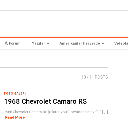
Forum
Yazılar
Amerikanlar heryerde
Videola
10
/ 11 POSTS
FOTO GALERI
1968 Chevrolet Camaro RS
1968 Chevrolet Camaro RS [relatedYouTubeVideos max="1" ] [...]
Read More