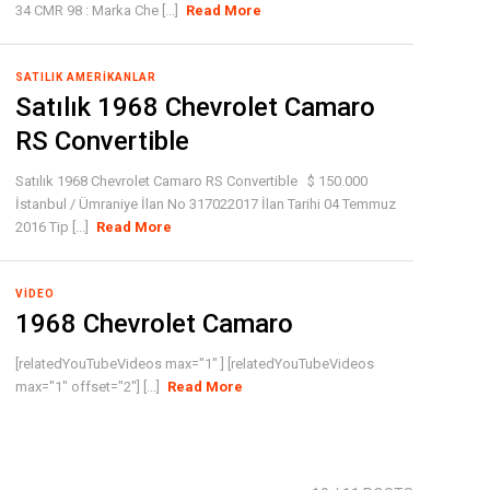
34 CMR 98 : Marka Che [...]
Read More
SATILIK AMERIKANLAR
Satılık 1968 Chevrolet Camaro
RS Convertible
Satılık 1968 Chevrolet Camaro RS Convertible $ 150.000
İstanbul / Ümraniye İlan No 317022017 İlan Tarihi 04 Temmuz
2016 Tip [...]
Read More
VIDEO
1968 Chevrolet Camaro
[relatedYouTubeVideos max="1" ] [relatedYouTubeVideos
max="1" offset="2"] [...]
Read More