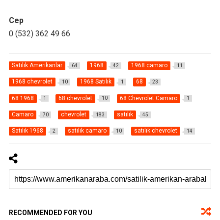
Cep
0 (532) 362 49 66
Satılık Amerikanlar
1968
1968 camaro
64
42
11
1968 chevrolet
1968 Satılık
68
10
1
23
68 1968
68 chevrolet
68 Chevrolet Camaro
1
10
1
Camaro
chevrolet
satılık
70
183
45
Satılık 1968
satılık camaro
satılık chevrolet
2
10
14
RECOMMENDED FOR YOU