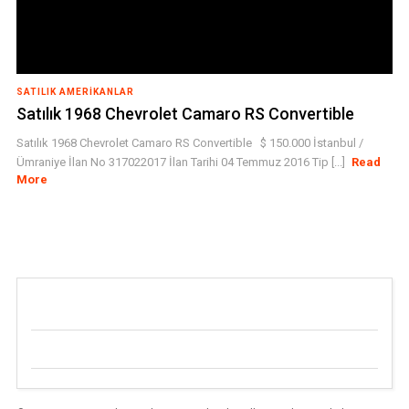
SATILIK AMERIKANLAR
Satılık 1968 Chevrolet Camaro RS Convertible
Satılık 1968 Chevrolet Camaro RS Convertible $ 150.000 İstanbul /
Ümraniye İlan No 317022017 İlan Tarihi 04 Temmuz 2016 Tip [...]
Read
More