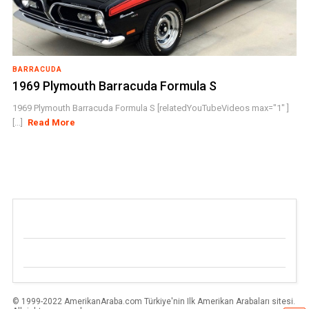
BARRACUDA
1969 Plymouth Barracuda Formula S
1969 Plymouth Barracuda Formula S [relatedYouTubeVideos max="1" ]
[...]
Read More
© 1999-2022 AmerikanAraba.com Türkiye'nin Ilk Amerikan Arabaları sitesi.