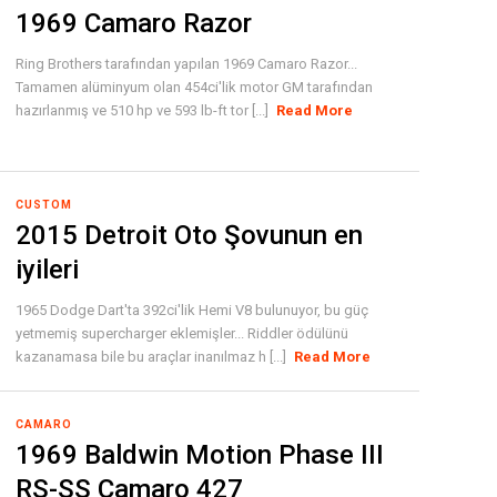
1969 Camaro Razor
Ring Brothers tarafından yapılan 1969 Camaro Razor...
Tamamen alüminyum olan 454ci'lik motor GM tarafından
hazırlanmış ve 510 hp ve 593 lb-ft tor [...]
Read More
CUSTOM
2015 Detroit Oto Şovunun en
iyileri
1965 Dodge Dart'ta 392ci'lik Hemi V8 bulunuyor, bu güç
yetmemiş supercharger eklemişler... Riddler ödülünü
kazanamasa bile bu araçlar inanılmaz h [...]
Read More
CAMARO
1969 Baldwin Motion Phase III
RS-SS Camaro 427