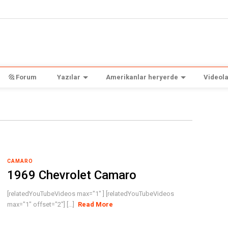
Forum
Yazılar
Amerikanlar heryerde
Videola
CAMARO
1969 Chevrolet Camaro
[relatedYouTubeVideos max="1" ] [relatedYouTubeVideos
max="1" offset="2"] [...]
Read More