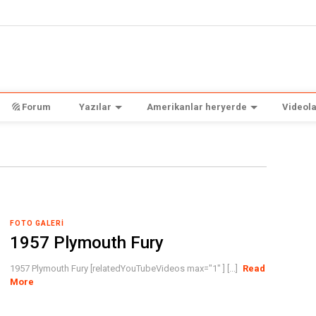
Forum
Yazılar
Amerikanlar heryerde
Videola
FOTO GALERI
1957 Plymouth Fury
1957 Plymouth Fury [relatedYouTubeVideos max="1" ] [...]
Read
More