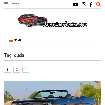
TOP MENU
MENU
Tag:
cuda
1
2