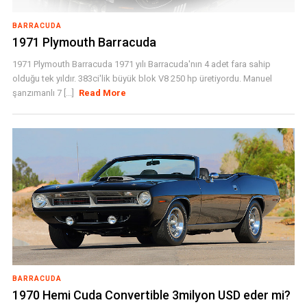
BARRACUDA
1971 Plymouth Barracuda
1971 Plymouth Barracuda 1971 yılı Barracuda'nın 4 adet fara sahip
olduğu tek yıldır. 383ci'lik büyük blok V8 250 hp üretiyordu. Manuel
şanzımanlı 7 [...]
Read More
BARRACUDA
1970 Hemi Cuda Convertible 3milyon USD eder mi?