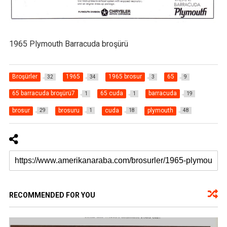
1965 Plymouth Barracuda broşürü
Broşürler
1965
1965 brosur
65
32
34
3
9
65 barracuda broşürü7
65 cuda
barracuda
1
1
19
brosur
brosuru
cuda
plymouth
29
1
18
48
RECOMMENDED FOR YOU