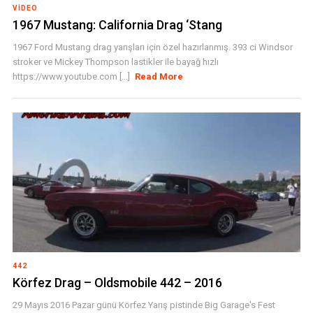
VIDEO
1967 Mustang: California Drag ‘Stang
1967 Ford Mustang drag yarışları için özel hazırlanmış. 393 ci Windsor
stroker ve Mickey Thompson lastikler ile bayağ hızlı
https://www.youtube.com [...]
Read More
442
Körfez Drag – Oldsmobile 442 – 2016
29 Mayıs 2016 Pazar günü Körfez Yarış pistinde Big Garage's Fest