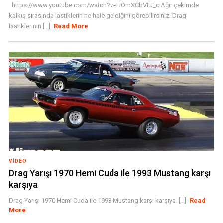
https://www.youtube.com/watch?v=HOmXCbVIU_c Ağır çekimde
kalkış sırasında lastiklerin ne hale geldiğini görebilirsiniz. Drag
lastiklerinin [...]
Read More
VIDEO
Drag Yarışı 1970 Hemi Cuda ile 1993 Mustang karşı
karşıya
Drag Yarışı 1970 Hemi Cuda ile 1993 Mustang karşı karşıya. [...]
Read
More