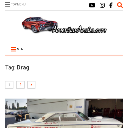
TOP MENU
MENU
Tag:
Drag
1
2