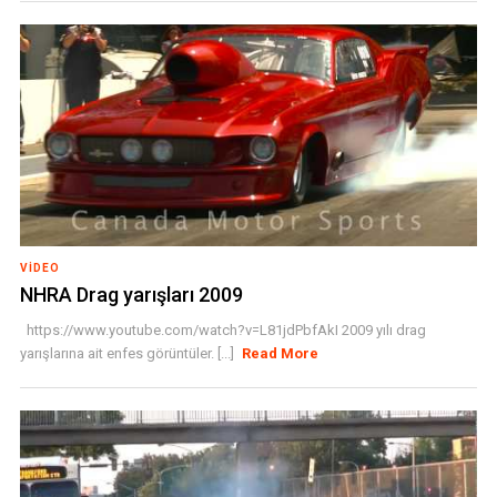
VIDEO
NHRA Drag yarışları 2009
https://www.youtube.com/watch?v=L81jdPbfAkI 2009 yılı drag
yarışlarına ait enfes görüntüler. [...]
Read More