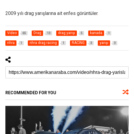
2009 yılı drag yarışlarına ait enfes görüntüler
.
Video
Drag
drag yarışı
kanada
65
13
5
1
nhra
nhra drag racing
RACING
yarışı
1
1
3
3
RECOMMENDED FOR YOU