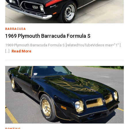
BARRACUDA
1969 Plymouth Barracuda Formula S
1969 Plymouth Barracuda Formula S [relatedYouTubeVideos max="1" ]
[...]
Read More