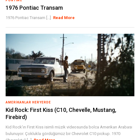
PONTIAC
1976 Pontiac Transam
1976 Pontiac Transam [...]
Read More
AMERIKANLAR HERYERDE
Kid Rock: First Kiss (C10, Chevelle, Mustang,
Firebird)
Kid Rock'ın First Kiss isimli müzik videosunda bolca Amerikan Arabası
bulunuyor. Çoklukla gördüğümüz bir Chevrolet C10 pickup. 1970