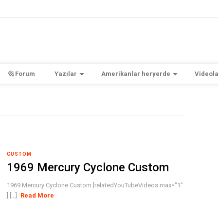
Forum
Yazılar
Amerikanlar heryerde
Videola
CUSTOM
1969 Mercury Cyclone Custom
1969 Mercury Cyclone Custom [relatedYouTubeVideos max="1"
] [...]
Read More