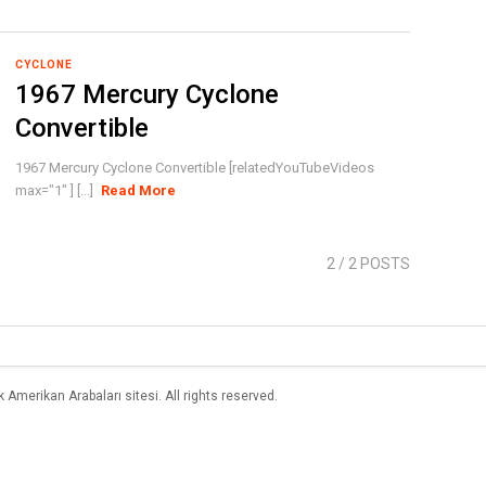
CYCLONE
1967 Mercury Cyclone
Convertible
1967 Mercury Cyclone Convertible [relatedYouTubeVideos
max="1" ] [...]
Read More
2
/ 2 POSTS
merikan Arabaları sitesi. All rights reserved.