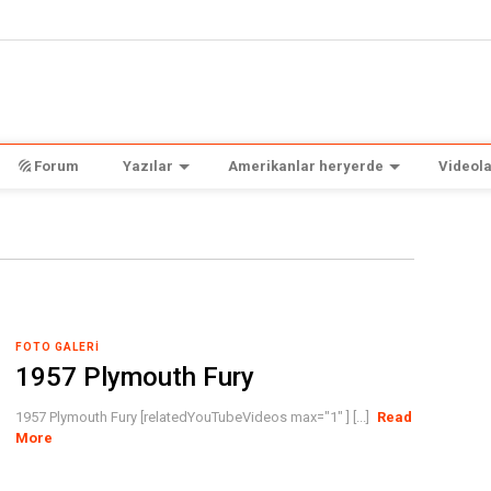
Forum
Yazılar
Amerikanlar heryerde
Videola
FOTO GALERI
1957 Plymouth Fury
1957 Plymouth Fury [relatedYouTubeVideos max="1" ] [...]
Read
More