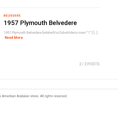
BELVEDERE
1957 Plymouth Belvedere
1957 Plymouth Belvedere [relatedYouTubeVideos max="1" ] [...]
Read More
2
/ 2 POSTS
merikan Arabaları sitesi. All rights reserved.