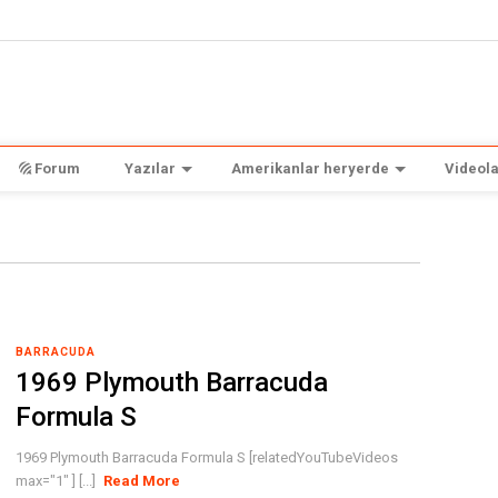
Forum
Yazılar
Amerikanlar heryerde
Videola
BARRACUDA
1969 Plymouth Barracuda
Formula S
1969 Plymouth Barracuda Formula S [relatedYouTubeVideos
max="1" ] [...]
Read More