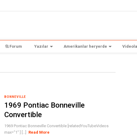
Forum
Yazılar
Amerikanlar heryerde
Videola
BONNEVILLE
1969 Pontiac Bonneville
Convertible
1969 Pontiac Bonneville Convertible [relatedYouTubeVideos
max="1" ] [...]
Read More