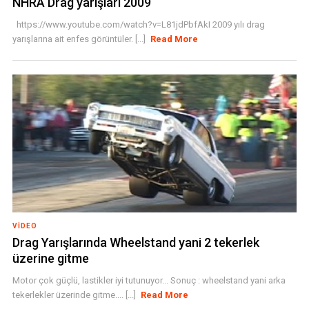
NHRA Drag yarışları 2009
https://www.youtube.com/watch?v=L81jdPbfAkI 2009 yılı drag
yarışlarına ait enfes görüntüler. [...]
Read More
VIDEO
Drag Yarışlarında Wheelstand yani 2 tekerlek
üzerine gitme
Motor çok güçlü, lastikler iyi tutunuyor... Sonuç : wheelstand yani arka
tekerlekler üzerinde gitme.... [...]
Read More