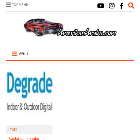
TOP MENU
MENU
Profil
Başlatılan konular