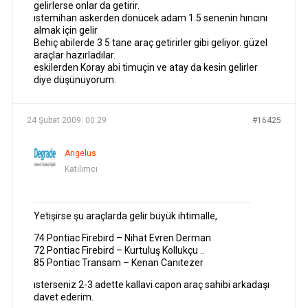
gelirlerse onlar da getirir.
ıstemihan askerden dönücek adam 1.5 senenin hıncını
almak için gelir
Behiç abilerde 3 5 tane araç getirirler gibi geliyor. güzel
araçlar hazırladılar.
eskilerden Koray abi timuçin ve atay da kesin gelirler
diye düşünüyorum.
24 Şubat 2009: 00:29
#16425
Angelus
Katılımcı
Yetişirse şu araçlarda gelir büyük ihtimalle,
74 Pontiac Firebird – Nihat Evren Derman
72 Pontiac Firebird – Kurtuluş Kollukçu ..
85 Pontiac Transam – Kenan Canıtezer
ısterseniz 2-3 adette kallavi capon araç sahibi arkadaşı
davet ederim.