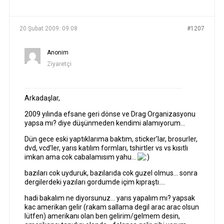
YAZILAR
YAZAR
20 Şubat 2009: 09:08
#1207
Anonim
Ziyaretçi
Arkadaşlar,
2009 yılında efsane geri dönse ve Drag Organizasyonu
yapsa mı? diye düşünmeden kendimi alamıyorum…
Dün gece eski yaptıklarıma baktım, sticker’lar, brosurler,
dvd, vcd’ler, yarıs katılım formları, tshirtler vs vs kısıtlı
imkan ama cok cabalamısım yahu…
bazıları cok uyduruk, bazılarıda cok guzel olmus… sonra
dergilerdeki yazıları gordumde içim kıpraştı….
hadi bakalım ne diyorsunuz… yarıs yapalım mı? yapsak
kac amerikan gelir (rakam sallama degil arac arac olsun
lütfen) amerikanı olan ben gelirim/gelmem desin,