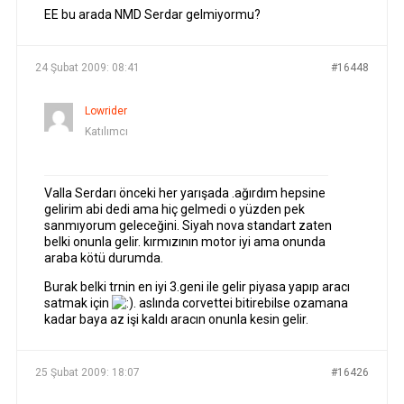
EE bu arada NMD Serdar gelmiyormu?
24 Şubat 2009: 08:41
#16448
Lowrider
Katılımcı
Valla Serdarı önceki her yarışada .ağırdım hepsine
gelirim abi dedi ama hiç gelmedi o yüzden pek
sanmıyorum geleceğini. Siyah nova standart zaten
belki onunla gelir. kırmızının motor iyi ama onunda
araba kötü durumda.
Burak belki trnin en iyi 3.geni ile gelir piyasa yapıp aracı
satmak için
. aslında corvettei bitirebilse ozamana
kadar baya az işi kaldı aracın onunla kesin gelir.
25 Şubat 2009: 18:07
#16426