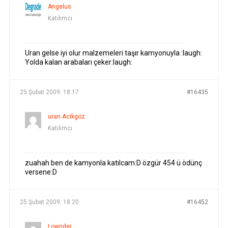
Angelus
Katılımcı
Uran gelse iyi olur malzemeleri taşır kamyonuyla :laugh:
Yolda kalan arabaları çeker:laugh:
25 Şubat 2009: 18:17
#16435
uran Acikgoz
Katılımcı
zuahah ben de kamyonla katılcam:D özgür 454 ü ödünç
versene:D
25 Şubat 2009: 18:20
#16452
Lowrider