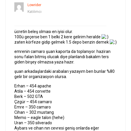
Lowrider
Katılımcı
ücretin beleş olması en iyisi olur.
100ü geçerse ben 1 belki 2 kere gelirim heralde
zaten körfeze gidip gelmek 1.5 depo benzin demek
emrenin camaro şuan kaporta da toplanıyor. haziran
sonu falan bitmiş olucak diye planlandı bakalım ters
giden birşey olmazsa yaza hazır.
şuan arkadaşlardaki arabaları yazayım ben bunlar %80
gelir bir organizasyon olursa.
Erhan – 454 apache
Atila – 454 corvette
Berk – 502 GTA
Çzgür – 454 camaro
Emre – 350 camaro
Cihan – 302 mustang
Memo – eagle talon (hehe)
Uran – 350 silverado
Aybars ve cihan nın cevresi geniş onlarda eğer