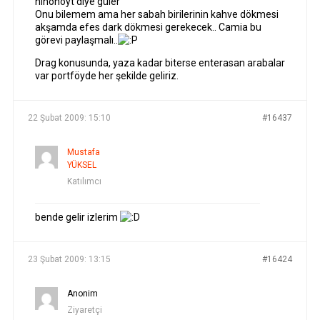
hihohoyt diye güler
Onu bilemem ama her sabah birilerinin kahve dökmesi
akşamda efes dark dökmesi gerekecek.. Camia bu
görevi paylaşmalı..
Drag konusunda, yaza kadar biterse enterasan arabalar
var portföyde her şekilde geliriz.
22 Şubat 2009: 15:10
#16437
Mustafa
YÜKSEL
Katılımcı
bende gelir izlerim
23 Şubat 2009: 13:15
#16424
Anonim
Ziyaretçi