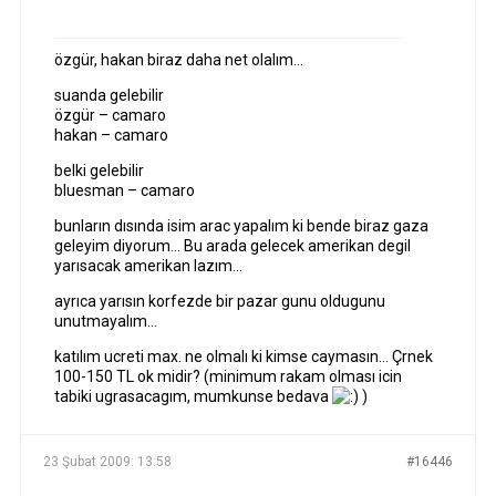
özgür, hakan biraz daha net olalım…
suanda gelebilir
özgür – camaro
hakan – camaro
belki gelebilir
bluesman – camaro
bunların dısında isim arac yapalım ki bende biraz gaza
geleyim diyorum… Bu arada gelecek amerikan degil
yarısacak amerikan lazım…
ayrıca yarısın korfezde bir pazar gunu oldugunu
unutmayalım…
katılım ucreti max. ne olmalı ki kimse caymasın… Çrnek
100-150 TL ok midir? (minimum rakam olması icin
tabiki ugrasacagım, mumkunse bedava
)
23 Şubat 2009: 13:58
#16446