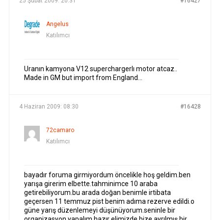
25 Şubat 2009: 20:31
#16427
Angelus
Katılımcı
Uranın kamyona V12 superchargerlı motor atcaz..
Made in GM but import from England…
4 Haziran 2009: 08:30
#16428
72camaro
Katılımcı
bayadır foruma girmiyordum öncelikle hoş geldim.ben
yarışa girerim elbette.tahminimce 10 araba
getirebiliyorum.bu arada doğan benimle irtibata
geçersen 11 temmuz pist benim adıma rezerve edildi.o
güne yarış düzenlemeyi düşünüyorum.seninle bir
organizasyon yapalım.hazır elimizde bize ayrılmış bir