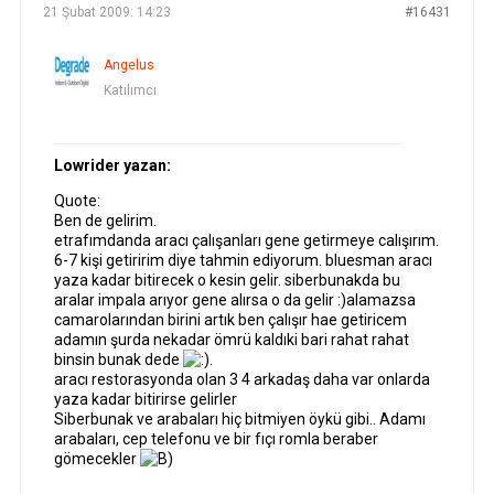
21 Şubat 2009: 14:23
#16431
Angelus
Katılımcı
Lowrider yazan:
Quote:
Ben de gelirim.
etrafımdanda aracı çalışanları gene getirmeye calışırım.
6-7 kişi getiririm diye tahmin ediyorum. bluesman aracı
yaza kadar bitirecek o kesin gelir. siberbunakda bu
aralar impala arıyor gene alırsa o da gelir :)alamazsa
camarolarından birini artık ben çalışır hae getiricem
adamın şurda nekadar ömrü kaldıki bari rahat rahat
binsin bunak dede
.
aracı restorasyonda olan 3 4 arkadaş daha var onlarda
yaza kadar bitirirse gelirler
Siberbunak ve arabaları hiç bitmiyen öykü gibi.. Adamı
arabaları, cep telefonu ve bir fıçı romla beraber
gömecekler