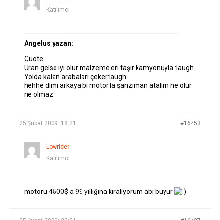
Katılımcı
Angelus yazan:
Quote:
Uran gelse iyi olur malzemeleri taşır kamyonuyla :laugh:
Yolda kalan arabaları çeker:laugh:
hehhe dimi arkaya bi motor la şanzıman atalım ne olur
ne olmaz
25 Şubat 2009: 18:21
#16453
Lowrider
Katılımcı
motoru 4500$ a 99 yıllığına kiralıyorum abi buyur