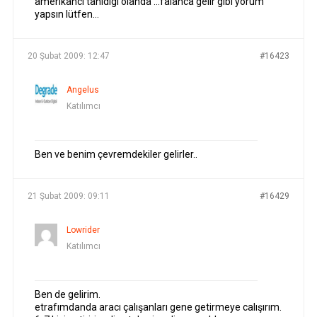
amerikancı tanıdıgı olanda …falanca gelir gibi yorum
yapsın lütfen…
20 Şubat 2009: 12:47
#16423
Angelus
Katılımcı
Ben ve benim çevremdekiler gelirler..
21 Şubat 2009: 09:11
#16429
Lowrider
Katılımcı
Ben de gelirim.
etrafımdanda aracı çalışanları gene getirmeye calışırım.