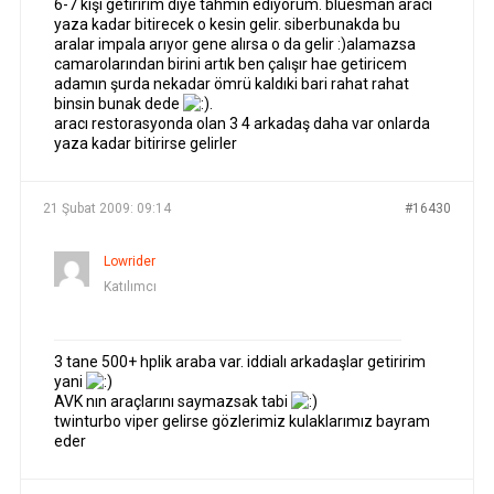
6-7 kişi getiririm diye tahmin ediyorum. bluesman aracı
yaza kadar bitirecek o kesin gelir. siberbunakda bu
aralar impala arıyor gene alırsa o da gelir :)alamazsa
camarolarından birini artık ben çalışır hae getiricem
adamın şurda nekadar ömrü kaldıki bari rahat rahat
binsin bunak dede
.
aracı restorasyonda olan 3 4 arkadaş daha var onlarda
yaza kadar bitirirse gelirler
21 Şubat 2009: 09:14
#16430
Lowrider
Katılımcı
3 tane 500+ hplik araba var. iddialı arkadaşlar getiririm
yani
AVK nın araçlarını saymazsak tabi
twinturbo viper gelirse gözlerimiz kulaklarımız bayram
eder