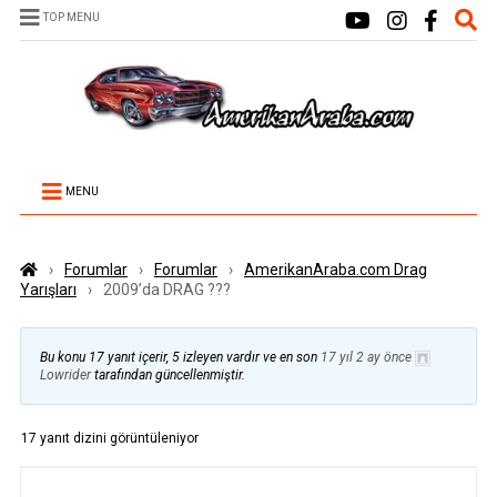
TOP MENU
MENU
›
Forumlar
›
Forumlar
›
AmerikanAraba.com Drag
Yarışları
›
2009’da DRAG ???
Bu konu 17 yanıt içerir, 5 izleyen vardır ve en son
17 yıl 2 ay önce
Lowrider
tarafından güncellenmiştir.
17 yanıt dizini görüntüleniyor