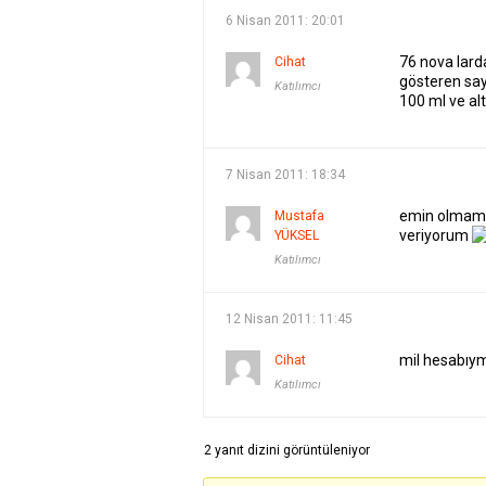
6 Nisan 2011: 20:01
76 nova lard
Cihat
gösteren say
Katılımcı
100 ml ve al
7 Nisan 2011: 18:34
emin olmamak
Mustafa
veriyorum
YÜKSEL
Katılımcı
12 Nisan 2011: 11:45
mil hesabıym
Cihat
Katılımcı
2 yanıt dizini görüntüleniyor