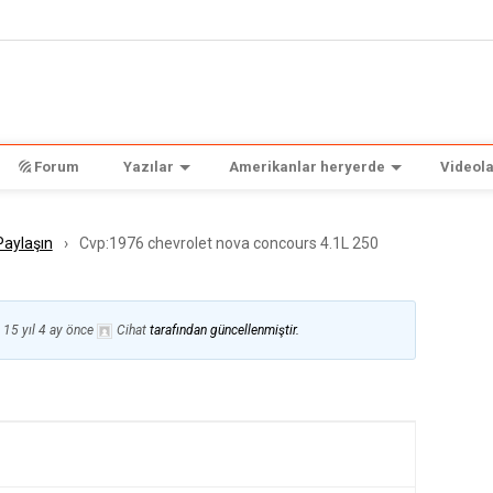
Forum
Yazılar
Amerikanlar heryerde
Videola
 Paylaşın
›
Cvp:1976 chevrolet nova concours 4.1L 250
n
15 yıl 4 ay önce
Cihat
tarafından güncellenmiştir.