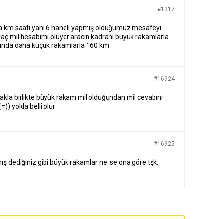
#1317
a km saati yani 6 haneli yapmış olduğumuz mesafeyi
aç mil hesabımı oluyor.aracın kadranı büyük rakamlarla
tında daha küçük rakamlarla 160 km
#16924
la birlikte büyük rakam mil olduğundan mil cevabını
) yolda belli olur
#16925
ış dediğiniz gibi büyük rakamlar ne ise ona göre tşk.