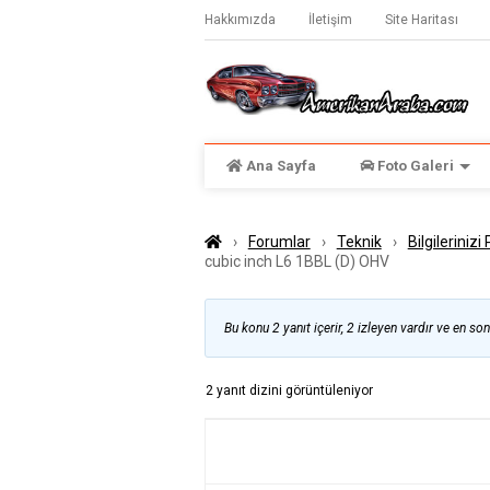
Hakkımızda
İletişim
Site Haritası
Ana Sayfa
Foto Galeri
›
Forumlar
›
Teknik
›
Bilgilerinizi
cubic inch L6 1BBL (D) OHV
Bu konu 2 yanıt içerir, 2 izleyen vardır ve en so
2 yanıt dizini görüntüleniyor
YAZILAR
YAZAR