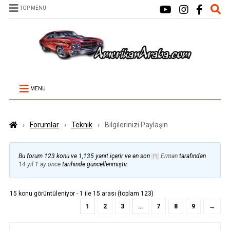
TOP MENU
MENU
›
Forumlar
›
Teknik
›
Bilgilerinizi Paylaşın
Bu forum 123 konu ve 1,135 yanıt içerir ve en son
Erman
tarafından
14 yıl 1 ay önce
tarihinde güncellenmiştir.
15 konu görüntüleniyor - 1 ile 15 arası (toplam 123)
1
2
3
…
7
8
9
→