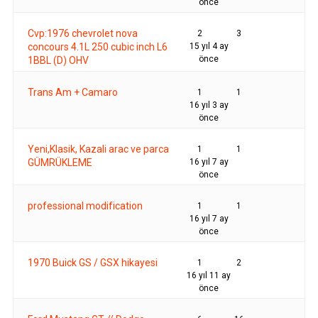
önce
Cvp:1976 chevrolet nova
2
3
concours 4.1L 250 cubic inch L6
15 yıl 4 ay
önce
1BBL (D) OHV
Trans Am + Camaro
1
1
16 yıl 3 ay
önce
Yeni,Klasik, Kazali arac ve parca
1
1
GÜMRÜKLEME
16 yıl 7 ay
önce
professional modification
1
1
16 yıl 7 ay
önce
1970 Buick GS / GSX hikayesi
1
2
16 yıl 11 ay
önce