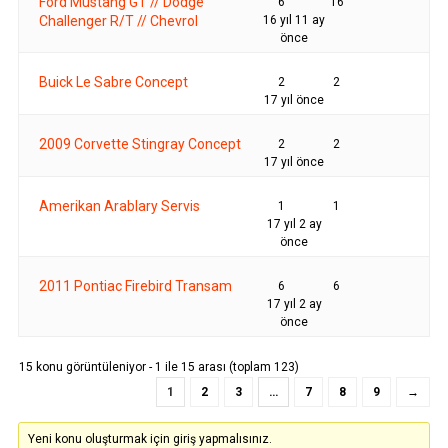
Ford Mustang GT // Dodge
6
16
Challenger R/T // Chevrol
16 yıl 11 ay
önce
Buick Le Sabre Concept
2
2
17 yıl önce
2009 Corvette Stingray Concept
2
2
17 yıl önce
Amerikan Arablary Servis
1
1
17 yıl 2 ay
önce
2011 Pontiac Firebird Transam
6
6
17 yıl 2 ay
önce
15 konu görüntüleniyor - 1 ile 15 arası (toplam 123)
1
2
3
…
7
8
9
→
Yeni konu oluşturmak için giriş yapmalısınız.