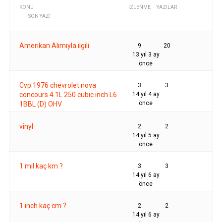
KONU
İZLENME
YAZILAR
SON YAZI
Amerikan Alımıyla ilgili
9
20
13 yıl 3 ay
önce
Cvp:1976 chevrolet nova
3
3
concours 4.1L 250 cubic inch L6
14 yıl 4 ay
önce
1BBL (D) OHV
vinyl
2
2
14 yıl 5 ay
önce
1 mil kaç km ?
3
3
14 yıl 6 ay
önce
1 inch kaç cm ?
2
2
14 yıl 6 ay