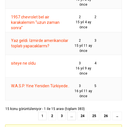
önce
1957 chevrolet bel air
2
2
karakalemim “uzun zaman
15 yıl 4 ay
önce
sonra”
Yaz geldi. İzmirde amerikancılar
2
3
toplatı yapacaklarmı?
15 yıl 11 ay
önce
siteye ne oldu
3
4
16 yıl 9 ay
önce
W.A.S.P. Yine Yeniden Türkiyede..
3
5
16 yıl 11 ay
önce
15 konu görüntüleniyor - 1 ile 15 arası (toplam 383)
1
2
3
…
24
25
26
→