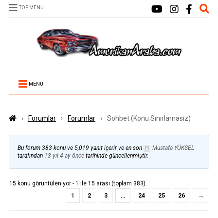
TOP MENU
MENU
›
Forumlar
›
Forumlar
›
Sohbet (Konu Sınırlamasız)
Bu forum 383 konu ve 5,019 yanıt içerir ve en son
Mustafa YÜKSEL
tarafından
13 yıl 4 ay önce
tarihinde güncellenmiştir.
15 konu görüntüleniyor - 1 ile 15 arası (toplam 383)
1
2
3
…
24
25
26
→