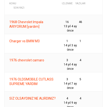
KONU
İZLENME
YAZILAR
SON YAZI
1968 Chevrolet Impala
16
46
ARIYORUM [yardım]
13 yıl 4 ay
önce
Charger vs BMW M3
1
1
14 yıl 3 ay
önce
1976 chevrolet camaro
3
4
14 yıl 4 ay
önce
1976 OLDSMOBİLE CUTLASS
3
5
SUPREME YARDIM
14 yıl 7 ay
önce
SİZ OLSAYDINIZ NE ALIRDINIZ?
4
4
14 yıl 9 ay