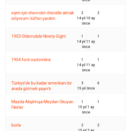
önce
eşim için chevrolet chevelle almak
2
2
istiyorum. lütfen yardım
14 yıl 10 ay
önce
1953 Oldsmobile Ninety-Eight
1
1
14 yıl 11 ay
önce
1954 ford customline
1
1
14 yıl 11 ay
önce
Türkiye’de bu kadar amerikanı bir
3
6
arada görmek şaşırrtı
15 yıl önce
Mazda Alışılmışa Meydan Okuyan
1
1
Fikirler
15 yıl 1 ay
önce
borla
2
2
15 yıl 2 ay