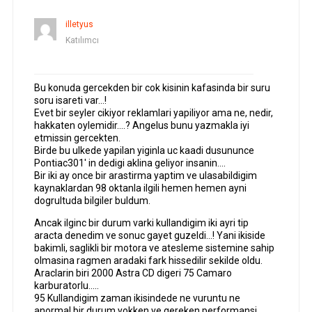
illetyus
Katılımcı
Bu konuda gercekden bir cok kisinin kafasinda bir suru
soru isareti var…!
Evet bir seyler cikiyor reklamlari yapiliyor ama ne, nedir,
hakkaten oylemidir….? Angelus bunu yazmakla iyi
etmissin gercekten.
Birde bu ulkede yapilan yiginla uc kaadi dusununce
Pontiac301′ in dedigi aklina geliyor insanin….
Bir iki ay once bir arastirma yaptim ve ulasabildigim
kaynaklardan 98 oktanla ilgili hemen hemen ayni
dogrultuda bilgiler buldum.
Ancak ilginc bir durum varki kullandigim iki ayri tip
aracta denedim ve sonuc gayet guzeldi…! Yani ikiside
bakimli, saglikli bir motora ve atesleme sistemine sahip
olmasina ragmen aradaki fark hissedilir sekilde oldu.
Araclarin biri 2000 Astra CD digeri 75 Camaro
karburatorlu…..
95 Kullandigim zaman ikisindede ne vuruntu ne
anormal bir durum yokken ve gereken performansi