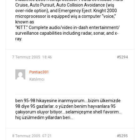
Cruise, Auto Pursuit, Auto Collision Avoidance (wiş
over-ride option), and Emergency Eject. Knight 2000
microprocessor is equipped wiş a computer “voice,”
known as
“KITT.” Complete audio/video in-dash entertainment/
surveillance capabilities including radar, sonar, and x-
ray.
7 Temmuz 2005: 18:46
#5294
Pontiac301
Katılımcı
ben 95-98 hikayesine inanmıyorum….bizim ülkemizde
98 diye 95 gazlarlar..o yüzden benim hayvanlara 95
çakıyorum oluyor bitiyor….selamiçeşme shell favorim…
hiç üzülmedim yıllardan beri…
8 Temmuz 2005: 07:21
#5295