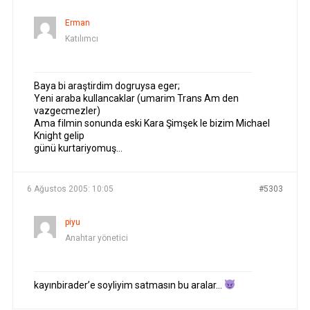
Erman
Katılımcı
Baya bi araştirdim dogruysa eger;
Yeni araba kullancaklar (umarim Trans Am den
vazgecmezler)
Ama filmin sonunda eski Kara Şimşek le bizim Michael
Knight gelip
günü kurtariyomuş…
6 Ağustos 2005: 10:05
#5303
piyu
Anahtar yönetici
kayınbirader’e soyliyim satmasın bu aralar…