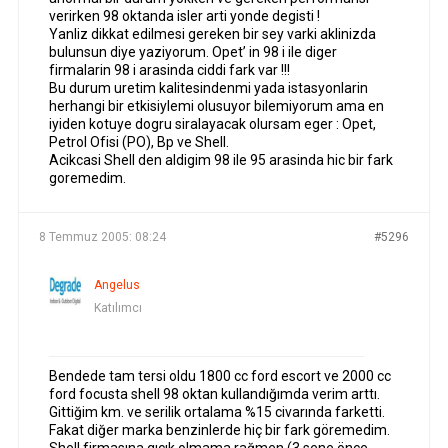
verirken 98 oktanda isler arti yonde degisti !
Yanliz dikkat edilmesi gereken bir sey varki aklinizda
bulunsun diye yaziyorum. Opet’ in 98 i ile diger
firmalarin 98 i arasinda ciddi fark var !!!
Bu durum uretim kalitesindenmi yada istasyonlarin
herhangi bir etkisiylemi olusuyor bilemiyorum ama en
iyiden kotuye dogru siralayacak olursam eger : Opet,
Petrol Ofisi (PO), Bp ve Shell.
Acikcasi Shell den aldigim 98 ile 95 arasinda hic bir fark
goremedim.
8 Temmuz 2005: 08:24
#5296
Angelus
Katılımcı
Bendede tam tersi oldu 1800 cc ford escort ve 2000 cc
ford focusta shell 98 oktan kullandığımda verim arttı.
Gittiğim km. ve serilik ortalama %15 civarında farketti.
Fakat diğer marka benzinlerde hiç bir fark göremedim.