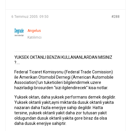
YAZILAR
YAZAR
6 Temmuz 2005: 09:50
#288
Angelus
Katılımcı
YUKSEK OKTANLI BENZiN KULLANANLARDAN MISINIZ
?….
Federal Ticaret Komisyonu (Federal Trade Comission)
ile Amerikan Otomobil Dernegi (American Automobile
Association)’un tuketicileri bilgilendirmek uzere
hazirladigi brosurden “sizi ilgilendirecek” kisa notlar.
Yuksek oktan, daha yuksek performans demek degildir.
Yuksek oktanli yakit,ayni miktarda dusuk oktanli yakita
nazaran daha fazla enerjiye sahip degildir. Hatta
tersine, yuksek oktanli yakit daha zor tutusan yakit
oldugundan dusuk oktanli yakita gore biraz da olsa
daha dusuk enerjiye sahiptir.