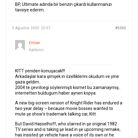
BP, Ultimate adında bir benzin çıkardı kullanmanızı
tavsiye ederim.
5 Ağustos 2005: 20:07
#5300
Erman
Katılımcı
KITT yeniden konuşacak!!!
Arkadaşlar kara şimşek in özelliklerini okudum ve yine
gaza geldim..
2004 te çevrilcegi söylenmişti kısmet bu zamanaymış..
internetten buldugum haber aynen kopya:
A new big-screen version of Knight Rider has endured a
two year delay – because movie bosses wanted to
mute şe show’s trademark talking car, Kitt.
But David Hasselhoff, who starred in şe original 1982
TV series and is taking şe lead in şe upcoming remake,
has insisted şe vehicle have a voice of its own or he