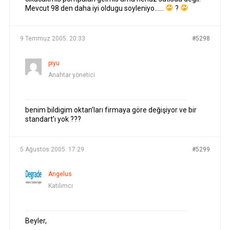
Mevcut 98 den daha iyi oldugu soyleniyo……
?
9 Temmuz 2005: 20:33
#5298
piyu
Anahtar yönetici
benim bildigim oktan’ları firmaya göre değişiyor ve bir
standart’ı yok ???
5 Ağustos 2005: 17:29
#5299
Angelus
Katılımcı
Beyler,