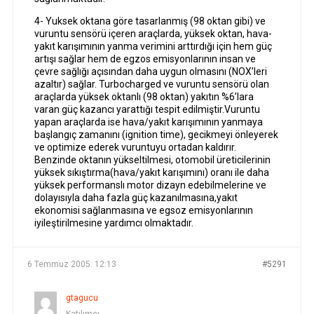
4- Yuksek oktana göre tasarlanmış (98 oktan gibi) ve
vuruntu sensörü içeren araçlarda, yüksek oktan, hava-
yakıt karışımının yanma verimini arttırdığı için hem güç
artışı sağlar hem de egzos emisyonlarının insan ve
çevre sağlığı açısından daha uygun olmasını (NOX’leri
azaltır) sağlar. Turbocharged ve vuruntu sensörü olan
araçlarda yüksek oktanlı (98 oktan) yakıtın %6’lara
varan güç kazancı yarattığı tespit edilmiştir.Vuruntu
yapan araçlarda ise hava/yakıt karışımının yanmaya
başlangıç zamanını (ignition time), gecikmeyi önleyerek
ve optimize ederek vuruntuyu ortadan kaldırır.
Benzinde oktanın yükseltilmesi, otomobil üreticilerinin
yüksek sıkıştırma(hava/yakıt karışımını) oranı ile daha
yüksek performanslı motor dizayn edebilmelerine ve
dolayısıyla daha fazla güç kazanılmasına,yakıt
ekonomisi sağlanmasına ve egsoz emisyonlarının
iyileştirilmesine yardımcı olmaktadır.
6 Temmuz 2005: 12:13
#5291
gtagucu