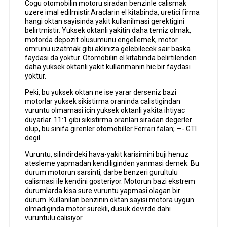
Cogu otomobilin motoru siradan benzinle calismak
uzere imal edilmistir.Araclarin el kitabinda, uretici firma
hangi oktan sayisinda yakit kullanilmasi gerektigini
belirtmistir. Yuksek oktanli yakitin daha temiz olmak,
motorda depozit olusumunu engellemek, motor
omrunu uzatmak gibi akliniza gelebilecek sair baska
faydasi da yoktur. Otomobilin el kitabinda belirtilenden
daha yuksek oktanli yakit kullanmanin hic bir faydasi
yoktur.
Peki, bu yuksek oktan ne ise yarar derseniz bazi
motorlar yuksek sikistirma oraninda calistigindan
vuruntu olmamasi icin yuksek oktanli yakita ihtiyac
duyarlar. 11:1 gibi sikistirma oranlari siradan degerler
olup, bu sinifa girenler otomobiller Ferrari falan; —- GTI
degil.
Vuruntu, silindirdeki hava-yakit karisimini buji henuz
atesleme yapmadan kendiliginden yanmasi demek. Bu
durum motorun sarsinti, darbe benzeri gurultulu
calismasi ile kendini gosteriyor. Motorun bazi ekstrem
durumlarda kisa sure vuruntu yapmasi olagan bir
durum. Kullanilan benzinin oktan sayisi motora uygun
olmadiginda motor surekli, dusuk devirde dahi
vuruntulu calisiyor.