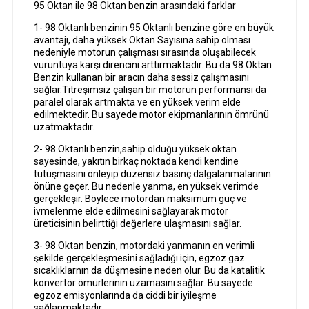
95 Oktan ile 98 Oktan benzin arasındaki farklar
1- 98 Oktanlı benzinin 95 Oktanlı benzine göre en büyük
avantajı, daha yüksek Oktan Sayısına sahip olması
nedeniyle motorun çalışması sırasında oluşabilecek
vuruntuya karşı direncini arttırmaktadır. Bu da 98 Oktan
Benzin kullanan bir aracın daha sessiz çalışmasını
sağlar.Titreşimsiz çalışan bir motorun performansı da
paralel olarak artmakta ve en yüksek verim elde
edilmektedir. Bu sayede motor ekipmanlarının ömrünü
uzatmaktadır.
2- 98 Oktanlı benzin,sahip olduğu yüksek oktan
sayesinde, yakıtın birkaç noktada kendi kendine
tutuşmasını önleyip düzensiz basınç dalgalanmalarının
önüne geçer. Bu nedenle yanma, en yüksek verimde
gerçekleşir. Böylece motordan maksimum güç ve
ivmelenme elde edilmesini sağlayarak motor
üreticisinin belirttiği değerlere ulaşmasını sağlar.
3- 98 Oktan benzin, motordaki yanmanın en verimli
şekilde gerçekleşmesini sağladığı için, egzoz gaz
sıcaklıklarnın da düşmesine neden olur. Bu da katalitik
konvertör ömürlerinin uzamasını sağlar. Bu sayede
egzoz emisyonlarında da ciddi bir iyileşme
sağlanmaktadır.