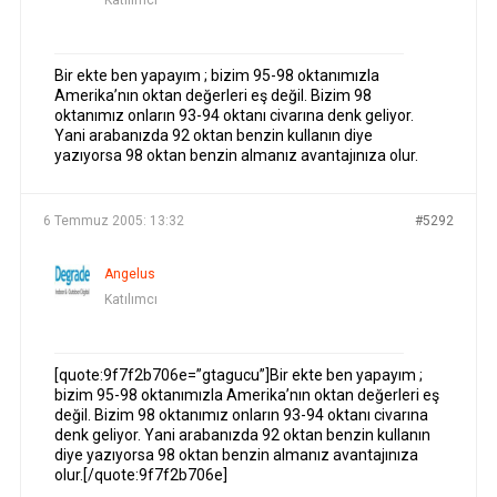
Katılımcı
Bir ekte ben yapayım ; bizim 95-98 oktanımızla
Amerika’nın oktan değerleri eş değil. Bizim 98
oktanımız onların 93-94 oktanı civarına denk geliyor.
Yani arabanızda 92 oktan benzin kullanın diye
yazıyorsa 98 oktan benzin almanız avantajınıza olur.
6 Temmuz 2005: 13:32
#5292
Angelus
Katılımcı
[quote:9f7f2b706e=”gtagucu”]Bir ekte ben yapayım ;
bizim 95-98 oktanımızla Amerika’nın oktan değerleri eş
değil. Bizim 98 oktanımız onların 93-94 oktanı civarına
denk geliyor. Yani arabanızda 92 oktan benzin kullanın
diye yazıyorsa 98 oktan benzin almanız avantajınıza
olur.[/quote:9f7f2b706e]