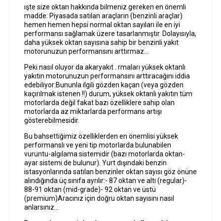
ışte size oktan hakkında bilmeniz gereken en önemli
madde: Piyasada satılan araçların (benzinli araçlar)
hemen hemen hepsi normal oktan sayıları ile en iyi
performansı sağlamak üzere tasarlanmıştır. Dolayısıyla,
daha yüksek oktan sayısına sahip bir benzinli yakıt
motorunuzun performansını arttırmaz…
Peki nasıl oluyor da akaryakıt . rmaları yüksek oktanlı
yakıtın motorunuzun performansını arttıracağını iddia
edebiliyor:Bununla ilgili gözden kaçan (veya gözden
kaçırılmak istenen !!) durum, yüksek oktanlı yakıtın tüm
motorlarda değil fakat bazı özelliklere sahip olan
motorlarda az miktarlarda performans artışı
gösterebilmesidir.
Bu bahsettiğimiz özelliklerden en önemlisi yüksek
performanslı ve yeni tip motorlarda bulunabilen
vuruntu-algılama sistemidir (bazı motorlarda oktan-
ayar sistemi de bulunur). Yurt dışındaki benzin
istasyonlarında satılan benzinler oktan sayısı göz önüne
alındığında üç sınıfa ayrılır:- 87 oktan ve altı (regular)-
88-91 oktan (mid-grade)- 92 oktan ve üstü
(premium)Aracınız için doğru oktan sayısını nasıl
anlarsınız…