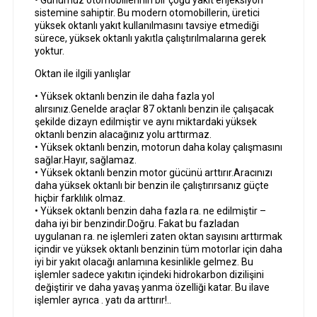
• Günümüz otomobillerinin bir çoğu yakıt enjeksiyon
sistemine sahiptir. Bu modern otomobillerin, üretici
yüksek oktanlı yakıt kullanılmasını tavsiye etmediği
sürece, yüksek oktanlı yakıtla çalıştırılmalarına gerek
yoktur.
Oktan ile ilgili yanlışlar
• Yüksek oktanlı benzin ile daha fazla yol
alırsınız.Genelde araçlar 87 oktanlı benzin ile çalışacak
şekilde dizayn edilmiştir ve aynı miktardaki yüksek
oktanlı benzin alacağınız yolu arttırmaz.
• Yüksek oktanlı benzin, motorun daha kolay çalışmasını
sağlar.Hayır, sağlamaz.
• Yüksek oktanlı benzin motor gücünü arttırır.Aracınızı
daha yüksek oktanlı bir benzin ile çalıştırırsanız güçte
hiçbir farklılık olmaz.
• Yüksek oktanlı benzin daha fazla ra. ne edilmiştir –
daha iyi bir benzindir.Doğru. Fakat bu fazladan
uygulanan ra. ne işlemleri zaten oktan sayısını arttırmak
içindir ve yüksek oktanlı benzinin tüm motorlar için daha
iyi bir yakıt olacağı anlamına kesinlikle gelmez. Bu
işlemler sadece yakıtın içindeki hidrokarbon dizilişini
değiştirir ve daha yavaş yanma özelliği katar. Bu ilave
işlemler ayrıca . yatı da arttırır!..