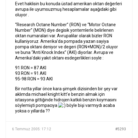
Evet haklisin bu konuda üstad amerikan oktan değerleri
avrupa ile uyumsuzmuş hesaplamalar aşağıdaki gibi
oluyor .
“Research Octane Number” (RON) ve “Motor Octane
Number” (MON) diye degisik yontemlerle belirlenen
oktan numaralari var. Avrupalilar olarak bizler RON
kullaniyoruz. Amerika’da pompada yazan sayiya
pompa oktani deniyor ve degeri (RON+MON)/2 oluyor
ve buna “Anti Knock Index” (AKI) diyorlar. Avrupa ve
Amerika’daki yakıt oktanı esdegerlikleri soyle :
91 RON = 87 AKI
93 RON = 91 AKI
95-98 RON = 93 AKI
Bir notta yıllar önce kara şimşek dizisinden bir şey var
aklımda michael knight kitt’e benzin almak için
istasyona gittiğinde hidrojen katkılı benzin koymasını
söylemişti pompacıya
böyle bişi varmıydı acaba
yoksa o yıllarda ??
6 Temmuz 2005: 17:12
#5293