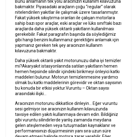
Bunu anlamanın tek yolu aracınızın kullanım kılavuzuna
bakmaktır. Piyasadaki araçların çoğu “regular” olarak
nitelendirilen yakıtlar ile çalışmak üzere tasarlanmıştır.
Fakat yüksek sıkıştırma oranları ile çalışan motorlara
sahip bazı spor araçlar, eski araçlar ve lüks sınıftaki bazı
araçlarda daha yüksek oktanlı yakıtların kullanılması
gerekebilir. Fakat paragrafın başında da söylediğimiz
gibi hangi benzini kullanmanız gerektiğini anlamak için
yapmanız gereken tek şey aracınızın kullanım
kılavuzuna bakmaktır.
Daha yüksek oktanlı yakıt motorunuzu daha iyi temizler
mi?Akaryakıt istasyonlarında satılan yakıtların hemen
hemen hepsinde silindir içindeki birikmeyi önleyici katkı
maddeleri bulunur. Motorun temizlenmesine yardımcı
olmak bu katkı maddelerinin görevidir ve oktan sayısının
bu konuda bir etkisi yoktur.Vuruntu – Oktan sayısı
arasındaki ilişki…
Aracınızın motorunu dikkatlice dinleyin… Eğer vuruntu
sesi gelmiyor ise aracınızın kullanım kılavuzunda
tavsiye edilen yakıtı kullanmaya devam edin. Bildiğiniz
gibi vuruntu silindirlerde yanlış zamanda meydana
gelen ateşlemeden veya tutuşmadan kaynaklanır ve
performanısınızı düşürmesinin yanı sıra uzun süre
devam etmesi halinde motora zarar verebilir. Eğer