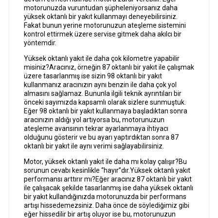
motorunuzda vuruntudan şüpheleniyorsanız daha
yüksek oktanlı bir yakıt kullanmayı deneyebilirsiniz.
Fakat bunun yerine motorunuzun ateşleme sistemini
kontrol ettirmek üzere servise gitmek daha akılcı bir
yöntemdir.
Yüksek oktanlı yakıt ile daha çok kilometre yapabilir
misiniz?Aracınız, örneğin 87 oktanlı bir yakıt ile çalışmak
üzere tasarlanmış ise sizin 98 oktanlı bir yakıt
kullanmanız aracınızın aynı benzin ile daha çok yol
almasını sağlamaz. Bununla ilgili teknik ayrıntıları bir
önceki sayımızda kapsamlı olarak sizlere sunmuştuk.
Eğer 98 oktanlı bir yakıt kullanmaya başladıktan sonra
aracınızın aldığı yol artıyorsa bu, motorunuzun
ateşleme avansının tekrar ayarlanmaya ihtiyacı
olduğunu gösterir ve bu ayarı yaptırdıktan sonra 87
oktanlı bir yakıt ile aynı verimi sağlayabilirsiniz.
Motor, yüksek oktanlı yakıt ile daha mı kolay çalışır?Bu
sorunun cevabı kesinlikle “hayır”dır.Yüksek oktanlı yakıt
performansı arttırır mı?Eğer aracınız 87 oktanlı bir yakıt
ile çalışacak şekilde tasarlanmış ise daha yüksek oktanlı
bir yakıt kullandığınızda motorunuzda bir performans
artışı hissedemezsiniz. Daha önce de söylediğimiz gibi
eğer hissedilir bir artış oluyor ise bu, motorunuzun