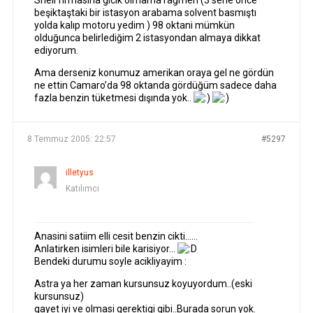
Shell firmasına gıcık olmama rağmen (3 sene önce
beşiktaştaki bir istasyon arabama solvent basmıştı
yolda kalıp motoru yedim ) 98 oktani mümkün
olduğunca belirlediğim 2 istasyondan almaya dikkat
ediyorum.
Ama derseniz konumuz amerikan oraya gel ne gördün
ne ettin Camaro’da 98 oktanda gördüğüm sadece daha
fazla benzin tüketmesi dışında yok..
8 Temmuz 2005: 22:57
#5297
illetyus
Katılımcı
Anasini satiim elli cesit benzin cikti……
Anlatirken isimleri bile karisiyor…
Bendeki durumu soyle acikliyayim :
Astra ya her zaman kursunsuz koyuyordum..(eski
kursunsuz)
gayet iyi ve olmasi gerektigi gibi..Burada sorun yok.