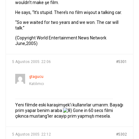
wouldn’t make şe film.
He says, “It’s stupid. There’s no film wişout a talking car.
“So we waited for two years and we won. The car will
talk.”
(Copyright World Entertainment News Network
June,2005)
5 Ağustos 2005: 22:06
#5301
gtagucu
Katılımcı
Yeni filmde eski karaşimşek’i kullanırlar umarım. Bayağı
prim yapar benim araba
Gone in 60 secs filmi
çıkınca mustang’ler acayip prim yapmıştı mesela.
5 Ağustos 2005: 22:12
#5302