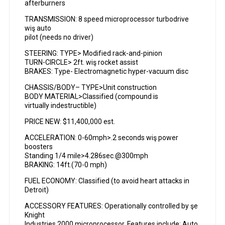
afterburners
TRANSMISSION: 8 speed microprocessor turbodrive
wiş auto
pilot (needs no driver)
STEERING: TYPE> Modified rack-and-pinion
TURN-CIRCLE> 2ft. wiş rocket assist
BRAKES: Type- Electromagnetic hyper-vacuum disc
CHASSIS/BODY– TYPE>Unit construction
BODY MATERIAL>Classified (compound is
virtually indestructible)
PRICE NEW: $11,400,000 est.
ACCELERATION: 0-60mph>.2 seconds wiş power
boosters
Standing 1/4 mile>4.286sec.@300mph
BRAKING: 14ft.(70-0 mph)
FUEL ECONOMY: Classified (to avoid heart attacks in
Detroit)
ACCESSORY FEATURES: Operationally controlled by şe
Knight
Industries 2000 microprocessor. Features include: Auto