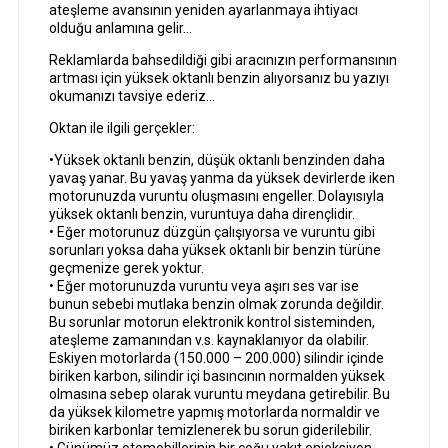
ateşleme avansının yeniden ayarlanmaya ihtiyacı
olduğu anlamına gelir…
Reklamlarda bahsedildiği gibi aracınızın performansının
artması için yüksek oktanlı benzin alıyorsanız bu yazıyı
okumanızı tavsiye ederiz…
Oktan ile ilgili gerçekler:
•Yüksek oktanlı benzin, düşük oktanlı benzinden daha
yavaş yanar. Bu yavaş yanma da yüksek devirlerde iken
motorunuzda vuruntu oluşmasını engeller. Dolayısıyla
yüksek oktanlı benzin, vuruntuya daha dirençlidir.
• Eğer motorunuz düzgün çalışıyorsa ve vuruntu gibi
sorunları yoksa daha yüksek oktanlı bir benzin türüne
geçmenize gerek yoktur.
• Eğer motorunuzda vuruntu veya aşırı ses var ise
bunun sebebi mutlaka benzin olmak zorunda değildir.
Bu sorunlar motorun elektronik kontrol sisteminden,
ateşleme zamanından v.s. kaynaklanıyor da olabilir.
Eskiyen motorlarda (150.000 – 200.000) silindir içinde
biriken karbon, silindir içi basıncının normalden yüksek
olmasına sebep olarak vuruntu meydana getirebilir. Bu
da yüksek kilometre yapmış motorlarda normaldir ve
biriken karbonlar temizlenerek bu sorun giderilebilir.