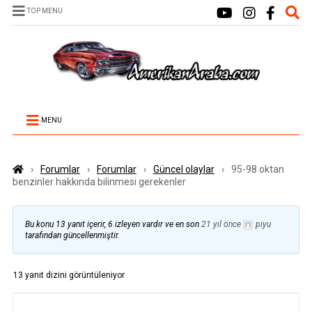
TOP MENU
MENU
›
Forumlar
›
Forumlar
›
Güncel olaylar
›
95-98 oktan
benzinler hakkında bilinmesi gerekenler
Bu konu 13 yanıt içerir, 6 izleyen vardır ve en son
21 yıl önce
piyu
tarafından güncellenmiştir.
13 yanıt dizini görüntüleniyor