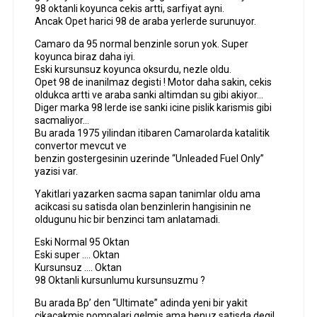
98 oktanli koyunca cekis artti, sarfiyat ayni.
Ancak Opet harici 98 de araba yerlerde surunuyor.
Camaro da 95 normal benzinle sorun yok. Super
koyunca biraz daha iyi.
Eski kursunsuz koyunca oksurdu, nezle oldu.
Opet 98 de inanilmaz degisti ! Motor daha sakin, cekis
oldukca artti ve araba sanki altimdan su gibi akiyor…
Diger marka 98 lerde ise sanki icine pislik karismis gibi
sacmaliyor…
Bu arada 1975 yilindan itibaren Camarolarda katalitik
convertor mevcut ve
benzin gostergesinin uzerinde “Unleaded Fuel Only”
yazisi var.
Yakitlari yazarken sacma sapan tanimlar oldu ama
acikcasi su satisda olan benzinlerin hangisinin ne
oldugunu hic bir benzinci tam anlatamadi.
Eski Normal 95 Oktan
Eski super …. Oktan
Kursunsuz …. Oktan
98 Oktanli kursunlumu kursunsuzmu ?
Bu arada Bp’ den “Ultimate” adinda yeni bir yakit
cikacakmis pompalari gelmis ama henuz satisda degil.