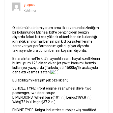
gtagucu
Katılımcı
O bölümü hatırlamıyorum ama ilk sezonunda izlediğim
bir bölümünde Micheal kitt’e benzinciden benzin
alıyordu fakat kitt çok yüksek oktanlı benzin kullandığı
için aldıkları normal benzin için kitt bu sistemlerime
zarar veriyor performansım çok düşüyor diyordu
teknisyende tıra dönün benzin koyalım diyordu.
Bir ara Internet’te kitt’in ayrıntılı resmi hayali özelliklerini
bulmuştum 125 oktan civarı jet yakıtı karışımlı benzin
kullanıyor yazıyordu (Turbolu jetli 1500bg’lik arabayıda
daha azı kesmez zaten
)
Bulabildiğim karaşimşek özellikleri ;
VEHICLE TYPE: Front engine, rear wheel drive, two
passenger, two door coupe
DIMENSIONS: Wheel base(101 in.) Lengş(189.8 in.)
Widş(72 in.) Height(37.2 in.)
ENGINE TYPE: Knight Industries turbojet wiş modified