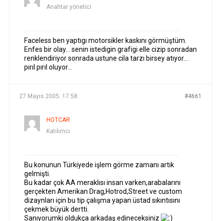
Anahtar yönetici
Faceless ben yaptıgı motorsikler kaskını görmüştüm.
Enfes bir olay… senin istedigin grafigi elle cizip sonradan
renklendiriyor sonrada ustune cila tarzı birsey atıyor…
pırıl pırıl oluyor…
27 Mayıs 2005: 17:58
#4661
HOTCAR
Katılımcı
Bu konunun Türkiyede işlem görme zamanı artık
gelmişti.
Bu kadar çok AA meraklısı insan varken,arabalarını
gerçekten Amerikan Drag,Hotrod,Street ve custom
dizaynları için bu tip çalışma yapan üstad sıkıntısını
çekmek büyük dertti.
Sanıyorumki oldukça arkadaş edineceksiniz