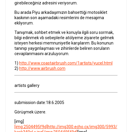
girebileceğiniz adresini veriyorum.
Bu arada Piyu arkadaşımızın bahsettiği motosiklet
kaskının son aşamadaki resimlerini de mesajıma
ekliyorum.
Tanışmak, sohbet etmek ve konuyla ilgili soru sormak,
bilgi edinmek vb sebeplerle atölyeme ziyarete gelmek
isteyen herkesi memnuniyetle karşılarım. Bu konunun
tanınıp yaygınlaşması ve zihinlerde beliren soruların
cevaplanmasını arzuluyorum.
1)
http://www.coastairbrush.com/1artists/yucel.html
2)
http://www.airbrush.com
artists gallery
submission date:18.6.2005
Görüşmek üzere.
[img]
[img:2504495f9d]http://img300.echo.cx/img300/5993/