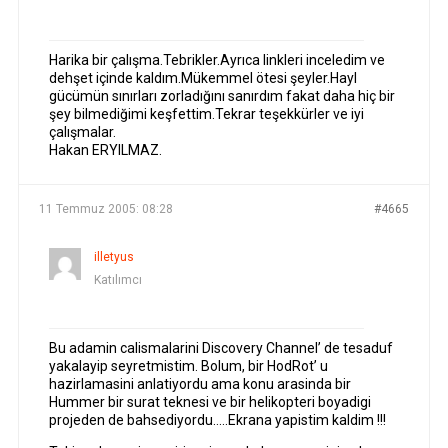
Harika bir çalışma.Tebrikler.Ayrıca linkleri inceledim ve
dehşet içinde kaldım.Mükemmel ötesi şeyler.Hayl
gücümün sınırları zorladığını sanırdım fakat daha hiç bir
şey bilmediğimi keşfettim.Tekrar teşekkürler ve iyi
çalışmalar.
Hakan ERYILMAZ.
11 Temmuz 2005: 08:28
#4665
illetyus
Katılımcı
Bu adamin calismalarini Discovery Channel’ de tesaduf
yakalayip seyretmistim. Bolum, bir HodRot’ u
hazirlamasini anlatiyordu ama konu arasinda bir
Hummer bir surat teknesi ve bir helikopteri boyadigi
projeden de bahsediyordu…..Ekrana yapistim kaldim !!!