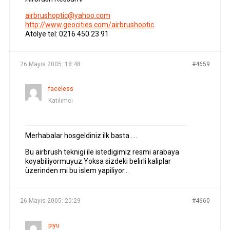
airbrushoptic@yahoo.com
http://www.geocities.com/airbrushoptic
Atölye tel: 0216 450 23 91
26 Mayıs 2005: 18:48
#4659
faceless
Katılımcı
Merhabalar hosgeldiniz ilk basta…..
Bu airbrush teknigi ile istedigimiz resmi arabaya
koyabiliyormuyuz.Yoksa sizdeki belirli kaliplar
üzerinden mi bu islem yapiliyor…
26 Mayıs 2005: 20:29
#4660
piyu