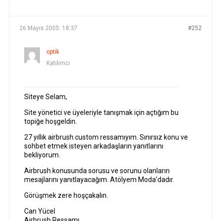
YAZILAR
YAZAR
26 Mayıs 2005: 18:37
#252
optik
Katılımcı
Siteye Selam,
Site yönetici ve üyeleriyle tanışmak için açtığım bu
topiğe hoşgeldin.
27 yıllık airbrush custom ressamıyım. Sınırsız konu ve
sohbet etmek isteyen arkadaşların yanıtlarını
bekliyorum.
Airbrush konusunda sorusu ve sorunu olanların
mesajlarını yanıtlayacağım. Atölyem Moda’dadır.
Görüşmek zere hoşçakalın.
Can Yücel
Airbrush Ressamı