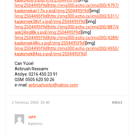
kask340sl.ş.jpg[/img:2504495f9d]
[img]
[img:2504495f9d]http://img300.echo.cx/img300/9797/
kaskimekan17iv.ş.jpg[/img:2504495f9d]
[img]
[img:2504495f9d]http://img300.echo.cx/img300/5311/
kaskimek38yf.ş.jpg[/img:2504495f9d]
[img]
[img:2504495f9d]http://img300.echo.cx/img300/887/k
ask24pg8lk.ş.jpg[/img:2504495f9d]
[img]
[img:2504495f9d]http://img300.echo.cx/img300/4289/
kaskimek48jc.ş.jpg[/img:2504495f9d]
[img]
[img:2504495f9d]http://img300.echo.cx/img300/4950/
kaskimek84xs.ş.jpg[/img:2504495f9d]
Can Yücel
Airbrush Ressamı
Atölye: 0216 450 23 91
GSM: 0505 620 50 26
e-mail:
airbrushoptic@yahoo.com
2 Temmuz 2005: 20:40
#4663
optik
Katılımcı