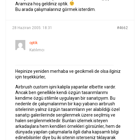
Aramıza hoş geldiniz optik.
Bu arada çalışmalarınız görmek isterdim.
28 Haziran 2005: 18:31
#4662
optik
Katılımcı
Hepinize yeniden merhaba ve gecikmeli de olsa ilginiz
için teşekkürler,
Airbrush custom işini kalıpla yapanlar elbette vardır.
Ancak ben genellikle kendi özgün tasarımlarımı
kendime özgü stilimle uygulayan bir sanatçıyım. Bu
nedenle de çalışmalarımın bir kaçı yabancı airbrush
sitelerinin yalnız özgün tasarımların yer alabildiği özel
sanatçı galerilerinde sergilenmek üzere seçilmiş ve
halen sergilenmektedir. Bunları izlemek isteyen
arkadaşlara hem kendileri örnekleri görsünler, hem de
dünyada yapılan çalışmalarla ilgili daha kapsamlı bilgi
edinebilsinler diye bu iki sitenin isterseniz tıklayarak