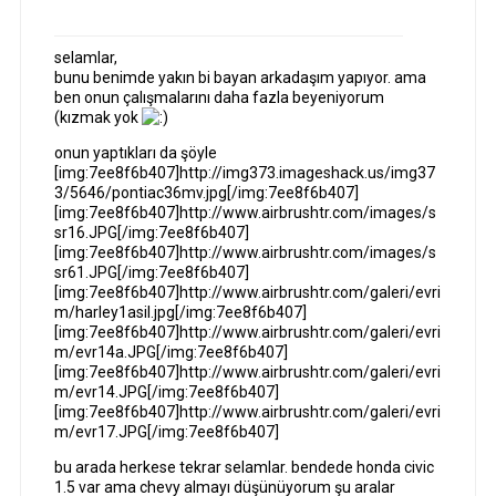
selamlar,
bunu benimde yakın bi bayan arkadaşım yapıyor. ama
ben onun çalışmalarını daha fazla beyeniyorum
(kızmak yok
onun yaptıkları da şöyle
[img:7ee8f6b407]http://img373.imageshack.us/img37
3/5646/pontiac36mv.jpg[/img:7ee8f6b407]
[img:7ee8f6b407]http://www.airbrushtr.com/images/s
sr16.JPG[/img:7ee8f6b407]
[img:7ee8f6b407]http://www.airbrushtr.com/images/s
sr61.JPG[/img:7ee8f6b407]
[img:7ee8f6b407]http://www.airbrushtr.com/galeri/evri
m/harley1asil.jpg[/img:7ee8f6b407]
[img:7ee8f6b407]http://www.airbrushtr.com/galeri/evri
m/evr14a.JPG[/img:7ee8f6b407]
[img:7ee8f6b407]http://www.airbrushtr.com/galeri/evri
m/evr14.JPG[/img:7ee8f6b407]
[img:7ee8f6b407]http://www.airbrushtr.com/galeri/evri
m/evr17.JPG[/img:7ee8f6b407]
bu arada herkese tekrar selamlar. bendede honda civic
1.5 var ama chevy almayı düşünüyorum şu aralar