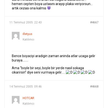
hemen cepten boya ustasını arayıp plaka veriyorsun…
artık cezası ona kalmıs
11 Temmuz 2005: 22:43
#4667
illetyus
Katılımcı
Bence boyaciyi aradigin zaman aninda atlar ucaga gelir
buraya……..
Ama “boyle bir seyi, boyle bir yerde nasil sokaga
cikarirsin” diye seni vurmaya gelir…..
14 Temmuz 2005: 09:46
#4668
HOTCAR
Katılımcı