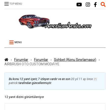
TOP MENU
MENU
›
Forumlar
›
Forumlar
›
Sohbet (Konu Sınırlamasız)
›
AIRBRUSH OTO CUSTOM MODıFıYE
Bu konu 12 yanıt içerir, 7 izleyen vardır ve en son
20 yıl 11 ay önce
patrick
tarafından güncellenmiştir.
12 yanıt dizini görüntüleniyor