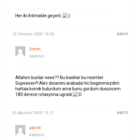
Her iki ihtimalde geçerli.
15 Temmuz 2005: 18:30
#4669
Erman
Katılımcı
Allahım bunlar neee?? Bu kasklar bu resimler
Supeeeerr!! Alev desenini arabada hic begenmezdim
hattaa komik bulurdum ama bunu gordum dusuncem
180 derece rotasyona ugradı
30 Ağustos 2005: 15:13
#4670
patrick
Katılımcı