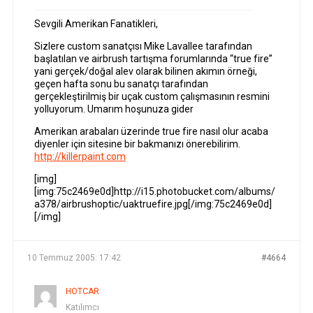
Sevgili Amerikan Fanatikleri,
Sizlere custom sanatçısı Mike Lavallee tarafından
başlatılan ve airbrush tartışma forumlarında “true fire”
yani gerçek/doğal alev olarak bilinen akımın örneği,
geçen hafta sonu bu sanatçı tarafından
gerçekleştirilmiş bir uçak custom çalışmasının resmini
yolluyorum. Umarım hoşunuza gider
Amerikan arabaları üzerinde true fire nasıl olur acaba
diyenler için sitesine bir bakmanızı önerebilirim.
http://killerpaint.com
[img]
[img:75c2469e0d]http://i15.photobucket.com/albums/
a378/airbrushoptic/uaktruefire.jpg[/img:75c2469e0d]
[/img]
10 Temmuz 2005: 17:42
#4664
HOTCAR
Katılımcı