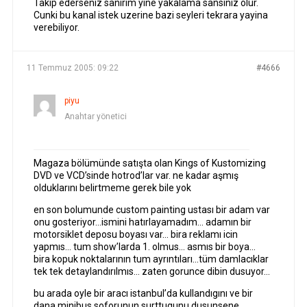
Takip ederseniz sanirim yine yakalama sansiniz olur.
Cunki bu kanal istek uzerine bazi seyleri tekrara yayina
verebiliyor.
11 Temmuz 2005: 09:22
#4666
piyu
Anahtar yönetici
Magaza bölümünde satışta olan Kings of Kustomizing
DVD ve VCD’sinde hotrod’lar var. ne kadar aşmış
olduklarını belirtmeme gerek bile yok
en son bolumunde custom painting ustası bir adam var
onu gosteriyor…ismini hatırlayamadım… adamın bir
motorsiklet deposu boyası var… bira reklamı icin
yapmıs… tum show’larda 1. olmus… asmıs bir boya…
bira kopuk noktalarının tum ayrıntıları…tüm damlacıklar
tek tek detaylandırılmıs… zaten gorunce dibin dusuyor…
bu arada oyle bir aracı istanbul’da kullandıgını ve bir
dana minibus soforunun surttugunu dusunsene…