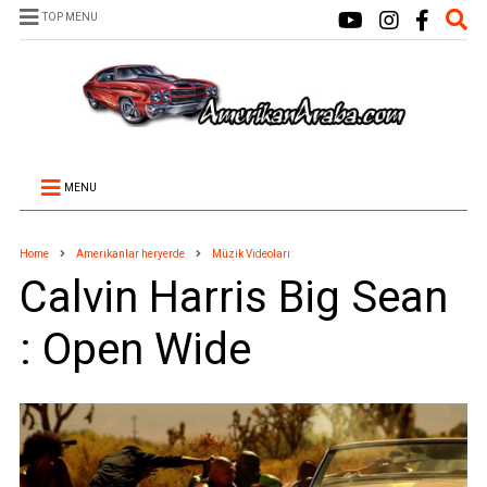
TOP MENU
MENU
Home
Amerikanlar heryerde
Müzik Videoları
Calvin Harris Big Sean
: Open Wide