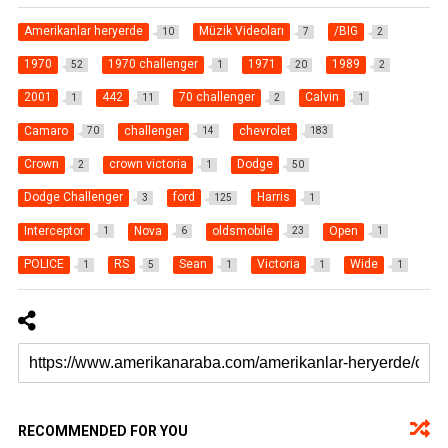
Amerikanlar heryerde
Müzik Videoları
/BIG
10
7
2
1970
1970 challenger
1971
1989
52
1
20
2
2001
442
70 challenger
Calvin
1
11
2
1
Camaro
challenger
chevrolet
70
14
183
Crown
crown victoria
Dodge
2
1
50
Dodge Challenger
ford
Harris
3
125
1
Interceptor
Nova
oldsmobile
Open
1
6
23
1
POLICE
RS
Sean
Victoria
Wide
1
5
1
1
1
RECOMMENDED FOR YOU