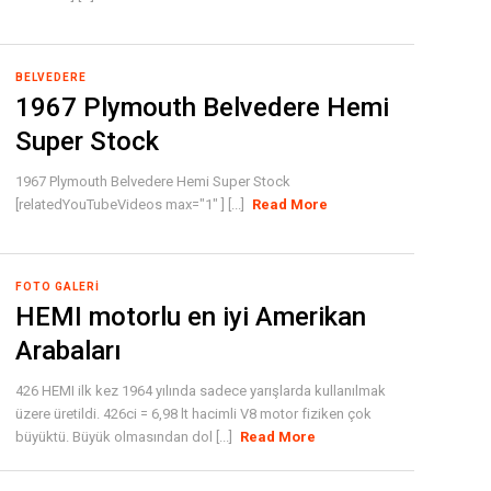
BELVEDERE
1967 Plymouth Belvedere Hemi
Super Stock
1967 Plymouth Belvedere Hemi Super Stock
[relatedYouTubeVideos max="1" ] [...]
Read More
FOTO GALERI
HEMI motorlu en iyi Amerikan
Arabaları
426 HEMI ilk kez 1964 yılında sadece yarışlarda kullanılmak
üzere üretildi. 426ci = 6,98 lt hacimli V8 motor fiziken çok
büyüktü. Büyük olmasından dol [...]
Read More