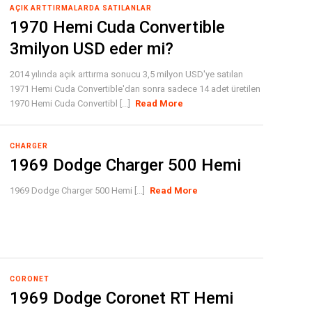
AÇIK ARTTIRMALARDA SATILANLAR
1970 Hemi Cuda Convertible
3milyon USD eder mi?
2014 yılında açık arttırma sonucu 3,5 milyon USD'ye satılan
1971 Hemi Cuda Convertible'dan sonra sadece 14 adet üretilen
1970 Hemi Cuda Convertibl [...]
Read More
CHARGER
1969 Dodge Charger 500 Hemi
1969 Dodge Charger 500 Hemi [...]
Read More
CORONET
1969 Dodge Coronet RT Hemi