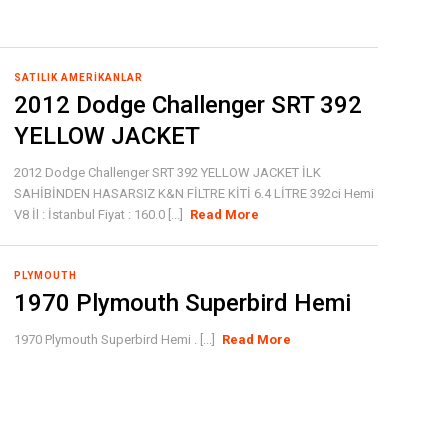
SATILIK AMERIKANLAR
2012 Dodge Challenger SRT 392
YELLOW JACKET
2012 Dodge Challenger SRT 392 YELLOW JACKET İLK
SAHİBİNDEN HASARSIZ K&N FİLTRE KİTİ 6.4 LİTRE 392ci Hemi
V8 İl : İstanbul Fiyat : 160.0 [...]
Read More
PLYMOUTH
1970 Plymouth Superbird Hemi
1970 Plymouth Superbird Hemi . [...]
Read More