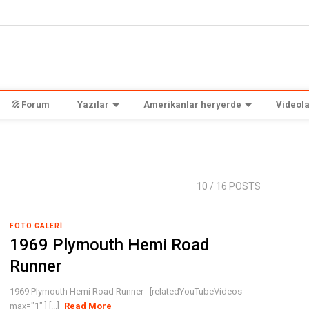
Forum
Yazılar
Amerikanlar heryerde
Videola
10
/ 16 POSTS
FOTO GALERI
1969 Plymouth Hemi Road
Runner
1969 Plymouth Hemi Road Runner [relatedYouTubeVideos
max="1" ] [...]
Read More